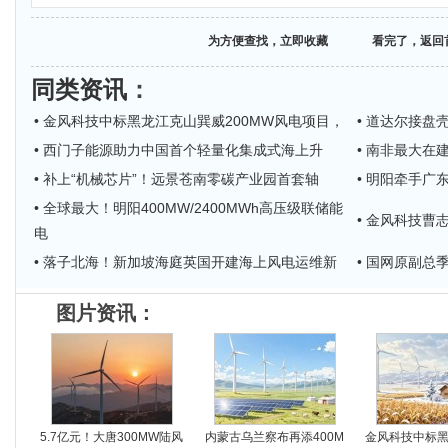
为方便查找，立即收藏
看完了，返回
同类资讯
：
• 金风科技中标黑龙江克山巽威200MW风电项目，
• 道达尔接盘
• 西门子能源助力中国首个轻量化集成式海上升
• 南非最大在
• 补上“机械芯片”！远景苍南零碳产业园首套轴
• 明阳牵手广
• 全球最大！明阳400MW/2400MWh高压级联储能
• 金风科技
电
• 落子北海！新加坡海庭英国开建海上风电运维新
• 国网原副
图片资讯：
5.7亿元！大唐300MW陆风
内蒙古乌兰察布再添400M
金风科技中标