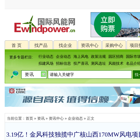
首 页
找产品
找企业
资讯中心
采购中心
项目
行业动态
企业动态
海上风电
政策法规
园区招商
国际市
更多专题栏目:
拟建风场
招标信息
投产喜讯
测风选址
风能技术
名品介
当前位置：
首页
»
资讯
»
资讯中心
»
企业动态
» 正文
3.19亿！金风科技独揽中广核山西170MW风电