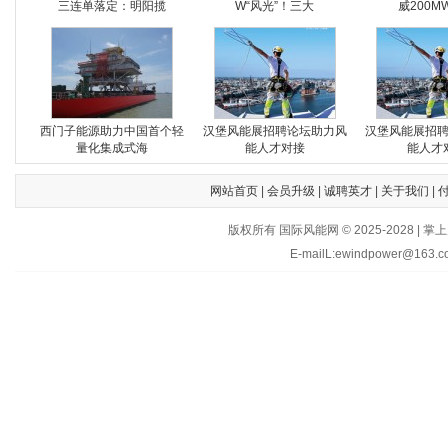
三连单落定：明阳揽
W“风光”！三大
威200M
西门子能源助力中国首个轻
汉堡风能展招聘论坛助力风
汉堡风能展招
量化集成式海
能人才对接
能人才
网站首页
|
会员升级
|
诚聘英才
|
关于我们
|
版权所有 国际风能网 © 2025-202
E-mailL:ewindpower@163