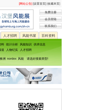
[网站公告]
[设置首页]
[
收藏本页
]
免费注册
会员登陆
联系我们
人才招聘
风能书屋
百科资料
资料
统计分析
风能知识
供求信息
报道
人物纪实
人才招聘
株洲
nordex
风能
请选好搜索类型!