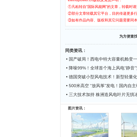
ewindpower.cn版权及免责声明：
①凡粘转自“国际风能网”的文章，转载时请
②部分文章转载其它平台，目的传递更多
③如有作品内容、版权和其它问题需要同
为方便查
同类资讯
：
• 国产破局！西电中特大容量机舱变
• 降噪99%！全球首个海上风电“静音
• 德国突破小型风电技术！新型轻量
• 500米高空 “放风筝”发电！国内自
• 三大技术加持 株洲造风电叶片无惧
图片资讯：