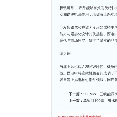
极致可靠： 产品能够有效耐受特
动和谐波电流作用，堪称海上恶劣环
突发短路试验被称为变压器试验中的
能力与紧凑化设计的优越性。西电
替代与市场拓展，筑牢了坚实的品
编后语
当海上风机迈入25MW时代，机舱内
验。西电中特这款机舱变的成功，
容量海上风电核心部件领域，国产替
下一篇：
500MW！三峡能
上一篇：
单项目100套！粤