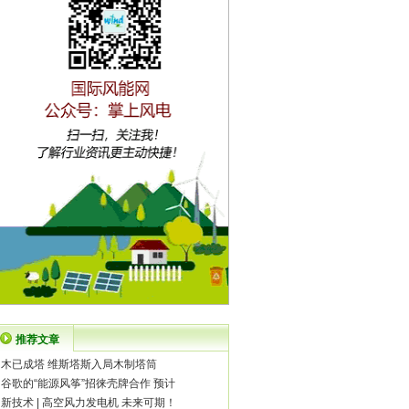
推荐文章
·
木已成塔 维斯塔斯入局木制塔筒
·
谷歌的“能源风筝”招徕壳牌合作 预计
·
新技术 | 高空风力发电机 未来可期！