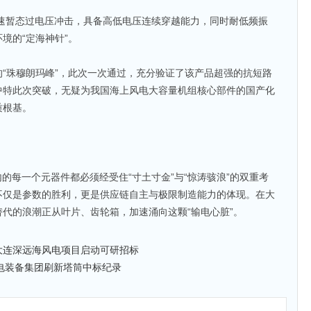
快速暂态过电压冲击，具备高低电压连续穿越能力，同时耐低频振
境的“定海神针”。
“珠穆朗玛峰”，此次一次通过，充分验证了该产品超强的抗短路
中特此次突破，无疑为我国海上风电大容量机组核心部件的国产化
质根基。
的每一个元器件都必须经受住“寸土寸金”与“惊涛骇浪”的双重考
不仅是参数的胜利，更是供应链自主与极限制造能力的体现。在大
代的浪潮正从叶片、齿轮箱，加速涌向这颗“输电心脏”。
源大连深远海风电项目启动可研招标
水电装备集团刷新塔筒中标纪录