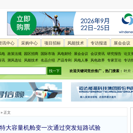
资讯中心
采购中心
项目招标
风能技术
专访报道
展会会议
风电
政策法规
园区招商
国际市场
风电财经
展会会议
会议资讯
研究报告
论文
喜讯
测风选址
风能技术
名品介绍
产品专利
风电人事
风电政界
专家言论
专访
欢迎关键词竞价推广，热门搜索：
叶片
» 正文
特大容量机舱变一次通过突发短路试验