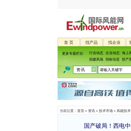
首 页
找产品
找企业
行业动态
企业动态
海上
更多专题栏目:
拟建风场
招标信息
投产
当前位置：
首页
»
资讯
»
技术市场
»
风能技术
国产破局！西电中