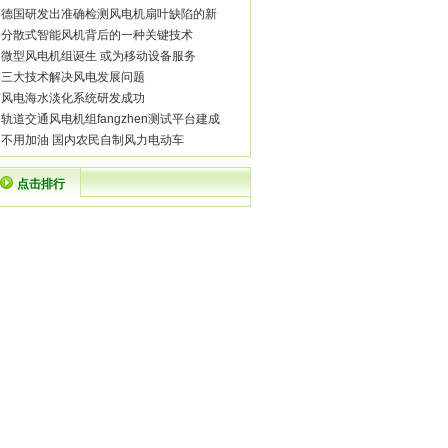
·
德国研发出准确检测风电机扇叶缺陷的新
·
分散式智能风机背后的一种关键技术
·
微型风电机组诞生 或为移动设备服务
·
三大技术解决风电发展问题
·
风电海水淡化系统研发成功
·
轨道交通风电机组fangzhen测试平台建成
·
不用加油 国内农民自制风力电动车
点击排行