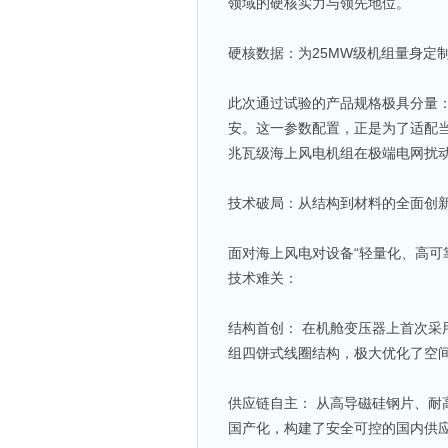
领域的硬核实力与领先地位。
硬核数据：为25MW级机组量身定
此次通过试验的产品规格极具分量：额
安。这一参数配置，正是为了适配当
兆瓦级海上风电机组在极端电网扰
技术破局：从结构到材料的全面创
面对海上风电对设备“轻量化、高可
技术难关：
结构首创： 在机舱变压器上首次
组四饼式线圈结构，极大优化了空
供应链自主： 从高导磁硅钢片、耐
国产化，构建了安全可控的国内供