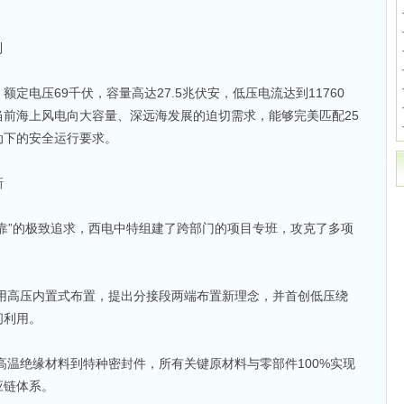
制
定电压69千伏，容量高达27.5兆伏安，低压电流达到11760
前海上风电向大容量、深远海发展的迫切需求，能够完美匹配25
动下的安全运行要求。
新
靠”的极致追求，西电中特组建了跨部门的项目专班，攻克了多项
采用高压内置式布置，提出分接段两端布置新理念，并首创低压绕
间利用。
高温绝缘材料到特种密封件，所有关键原材料与零部件100%实现
应链体系。