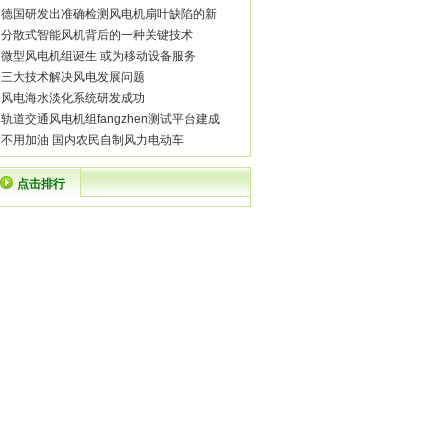
·
德国研发出准确检测风电机扇叶缺陷的新
·
分散式智能风机背后的一种关键技术
·
微型风电机组诞生 或为移动设备服务
·
三大技术解决风电发展问题
·
风电海水淡化系统研发成功
·
轨道交通风电机组fangzhen测试平台建成
·
不用加油 国内农民自制风力电动车
点击排行