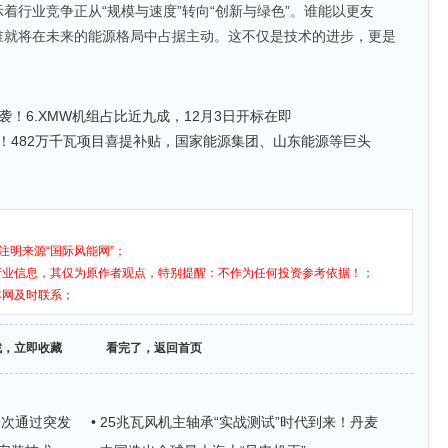
着行业竞争正从“规模与速度”转向“创新与绿色”。谁能以更友
谁就将在未来的能源格局中占据主动。这不仅是技术的进步，更是
来袭！6.XMW机组占比近九成，12月3日开标在即
！482万千瓦项目喜提补贴，国家能源集团、山东能源等巨头
注明来源“国际风能网”；
行业信息，其仅为原作者观点，特别提醒：不作为任何投资参考依据！；
本网及时联系；
找，立即收藏
看完了，返回首页
一次通过突发
• 25兆瓦风机主轴承“实战测试”时代到来！丹麦