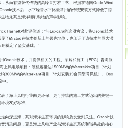
从而有望替代传统的高噪音打桩工艺。根据在德国Gode Wind
Osonic技术后，水下噪音水平比最常用的传统安装方式降低了惊
洋生物尤其是海洋哺乳动物的声学影响。
ck Harnett对此评价道：“与Luxcara的这项协议，将Osonic技术
显了Ørsted在技术创新上的领先地位，也印证了该技术的巨大潜
泛应用奠定了坚实基础。”
ra使用Osonic技术，并提供相关的工程、采购和施工（EPC）咨询服
海上风电场项目：装机容量达1500MW的Waterekke项目（计划
约300MW的Waterkant项目（计划安装19台同型号风机）。Oso
设中。
代表了海上风电行业向更环保、更可持续的施工方式迈出的关键一
的环境友好标准。
走向深远海，其对海洋生态环境的影响愈发受到关注。Osonic技
噪音污染问题，更是海上风电产业与海洋生态系统和谐共处的核心