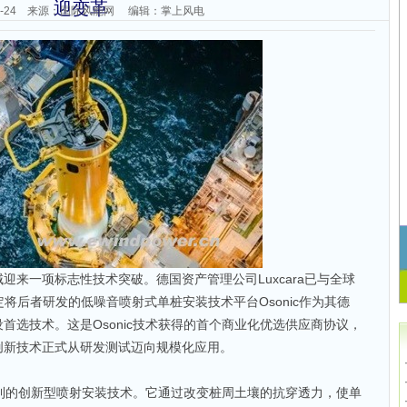
迎变革
-11-24 来源：国际风能网 编辑：掌上风电
迎来一项标志性技术突破。德国资产管理公司Luxcara已与全球
确定将后者研发的低噪音喷射式单桩安装技术平台Osonic作为其德
首选技术。这是Osonic技术获得的首个商业化优选供应商协议，
创新技术正式从研发测试迈向规模化应用。
请专利的创新型喷射安装技术。它通过改变桩周土壤的抗穿透力，使单