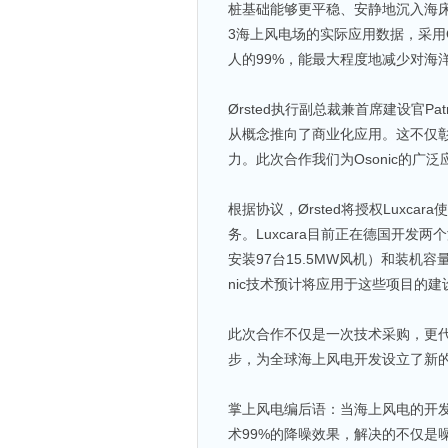
桩基础能够更平稳、安静地沉入海床，
3海上风电场的实际应用数据，采用
人的99%，能最大程度地减少对海
Ørsted执行副总裁兼首席建设官Patri
从概念推向了商业化应用。这不仅彰
力。此次合作我们为Osonic的广
根据协议，Ørsted将授权Luxca
务。Luxcara目前正在德国开发两个
安装97台15.5MW风机）和装机容量
nic技术预计将应用于这些项目的建
此次合作不仅是一次技术采购，更
步，为全球海上风电开发设立了新
掌上风电编后语：当海上风电的开发
术99%的降噪效果，解决的不仅是