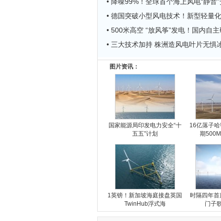
• 降噪99%！全球首个海上风电“静音
• 德国突破小型风电技术！新型轻量
• 500米高空 “放风筝”发电！国内自
• 三大技术加持 株洲造风电叶片无惧
图片资讯：
国家能源局印发电力安全“十
16亿落子
五五”计划
期500
1英镑！新加坡海庭接盘英国
时隔四年首
TwinHub浮式海
门子