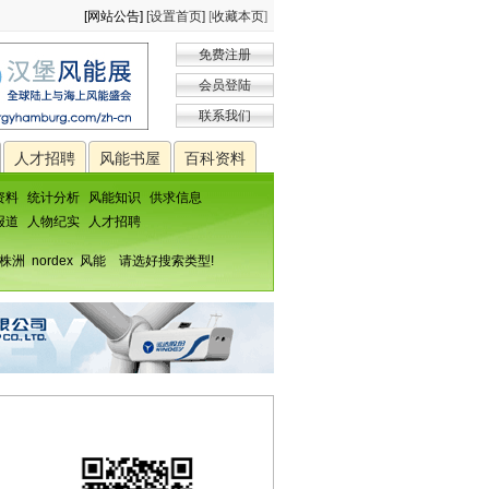
[网站公告]
[设置首页]
[
收藏本页
]
免费注册
会员登陆
联系我们
人才招聘
风能书屋
百科资料
资料
统计分析
风能知识
供求信息
报道
人物纪实
人才招聘
株洲
nordex
风能
请选好搜索类型!