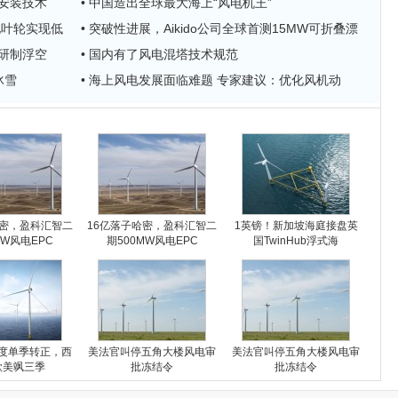
”安装技术
• 中国造出全球最大海上“风电机王”
化叶轮实现低
• 突破性进展，Aikido公司全球首测15MW可折叠漂
主研制浮空
• 国内有了风电混塔技术规范
冰雪
• 海上风电发展面临难题 专家建议：优化风机动
哈密，盈科汇智二
16亿落子哈密，盈科汇智二
1英镑！新加坡海庭接盘英
MW风电EPC
期500MW风电EPC
国TwinHub浮式海
度单季转正，西
美法官叫停五角大楼风电审
美法官叫停五角大楼风电审
歌美飒三季
批冻结令
批冻结令