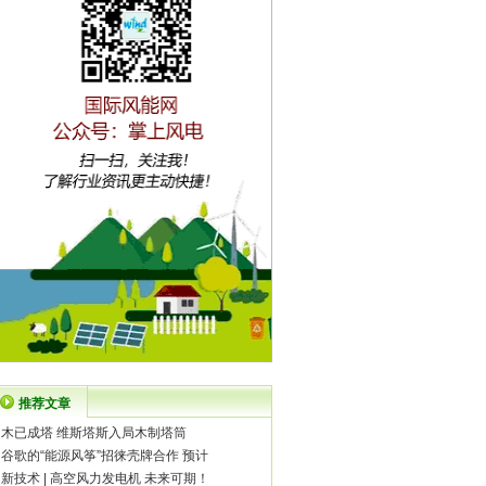
推荐文章
·
木已成塔 维斯塔斯入局木制塔筒
·
谷歌的“能源风筝”招徕壳牌合作 预计
·
新技术 | 高空风力发电机 未来可期！