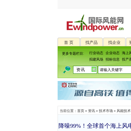
首 页
找产品
找企业
行业动态
企业动态
海上
更多专题栏目:
拟建风场
招标信息
投产
当前位置：
首页
»
资讯
»
技术市场
»
风能技术
降噪99%！全球首个海上风