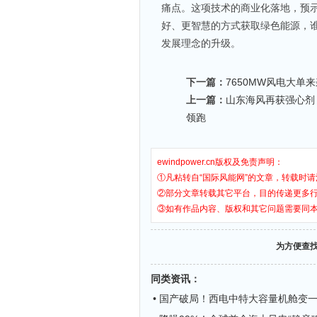
痛点。这项技术的商业化落地，预示
好、更智慧的方式获取绿色能源，
发展理念的升级。
下一篇：
7650MW风电大单
上一篇：
山东海风再获强心剂
领跑
ewindpower.cn版权及免责声明：
①凡粘转自“国际风能网”的文章，转载时请
②部分文章转载其它平台，目的传递更多
③如有作品内容、版权和其它问题需要同
为方便查
同类资讯
：
• 国产破局！西电中特大容量机舱变