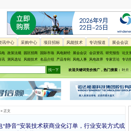
资讯中心
采购中心
项目招标
风能技术
专访报道
展会会议
风电
政策法规
园区招商
国际市场
风电财经
展会会议
会议资讯
研究报告
论文
喜讯
测风选址
风能技术
名品介绍
产品专利
风电人事
风电政界
专家言论
专访
欢迎关键词竞价推广，热门搜索：
叶片
» 正文
电“静音”安装技术获商业化订单，行业安装方式或