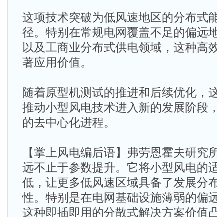
这项技术突破为低风速地区的分布式
径。特别在常规电网覆盖不足的偏远
以及工商业分布式供电领域，这种高
著应用价值。
随着原型机测试的推进和后续优化，
推动小型风电技术进入新的发展阶段
的去中心化进程。
【掌上风电编后语】弗劳恩霍夫研究
远不止于参数提升。它将小型风电的
低，让更多低风速区域具备了发展分
性。特别是在电网基础设施薄弱的偏
这种即插即用的分散式解决方案价值