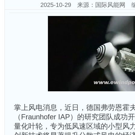
2025-10-29 来源：国际风能网
掌上风电消息，近日，德国弗劳恩霍
（Fraunhofer IAP）的研究团队
量化叶轮，专为低风速区域的小型风