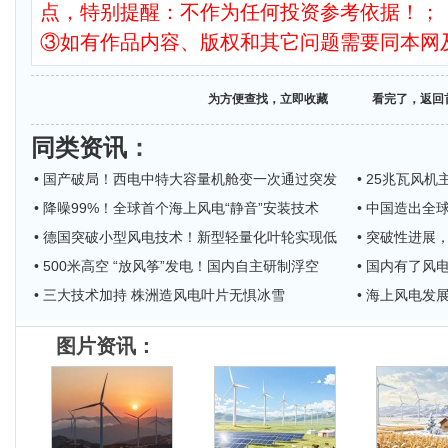
点，特别提醒：不作为任何投资参考依据！；
③如有作品内容、版权和其它问题需要同本网
为方便查找，立即收藏
看完了，返回
同类资讯
：
• 国产破局！西电中特大容量机舱变一次通过突发
• 25兆瓦风
• 降噪99%！全球首个海上风电“静音”安装技术
• 中国造出全
• 德国突破小型风电技术！新型轻量化叶轮实现低
• 突破性进展，
• 500米高空 “放风筝”发电！国内自主研制浮空
• 国内有了风
• 三大技术加持 株洲造风电叶片无惧冰雪
• 海上风电发
图片资讯：