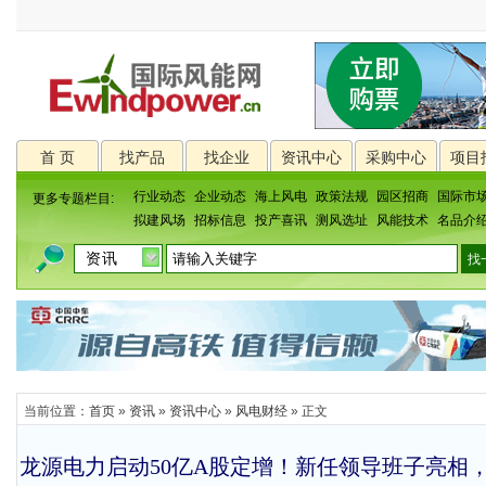
首 页
找产品
找企业
资讯中心
采购中心
项目
行业动态
企业动态
海上风电
政策法规
园区招商
国际市
更多专题栏目:
拟建风场
招标信息
投产喜讯
测风选址
风能技术
名品介
当前位置：
首页
»
资讯
»
资讯中心
»
风电财经
» 正文
龙源电力启动50亿A股定增！新任领导班子亮相