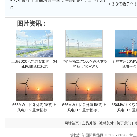
• 八年最佳！维斯塔斯一季度净赚5.6亿，拿下1.38
• 3.3亿收
G
图片资讯：
上海2026风光方案出炉：34
华能启动二连500MW风电项
全球首座16M
5MW陆风指标花
目招标，10MW大
风电平台
656MW！长乐外海J区海上
656MW！长乐外海J区海上
656MW！长乐
风电EPC重新招标，
风电EPC重新招标，
风电EPC重
网站首页
|
会员升级
|
诚聘英才
|
关于我们
|
版权所有 国际风能网 © 2025-202