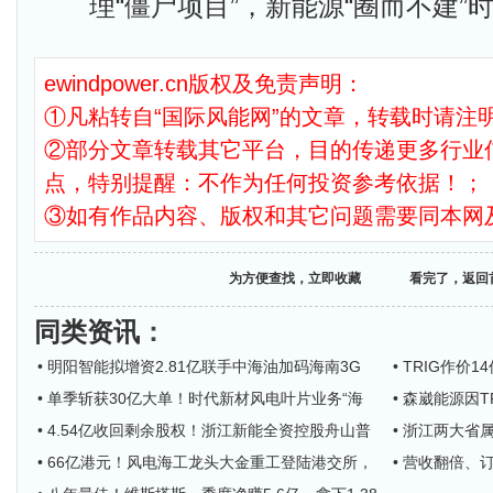
理“僵尸项目”，新能源“圈而不建”
ewindpower.cn版权及免责声明：
①凡粘转自“国际风能网”的文章，转载时请注明
②部分文章转载其它平台，目的传递更多行业
点，特别提醒：不作为任何投资参考依据！；
③如有作品内容、版权和其它问题需要同本网
为方便查找，立即收藏
看完了，返回
同类资讯
：
• 明阳智能拟增资2.81亿联手中海油加码海南3G
• TRIG作价1
• 单季斩获30亿大单！时代新材风电叶片业务“海
• 森崴能源因T
• 4.54亿收回剩余股权！浙江新能全资控股舟山普
• 浙江两大
• 66亿港元！风电海工龙头大金重工登陆港交所，
• 营收翻倍、订