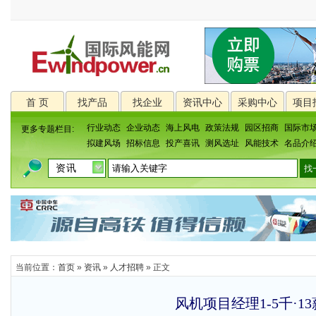
首 页
找产品
找企业
资讯中心
采购中心
项目
行业动态
企业动态
海上风电
政策法规
园区招商
国际市
更多专题栏目:
拟建风场
招标信息
投产喜讯
测风选址
风能技术
名品介
当前位置：
首页
»
资讯
»
人才招聘
» 正文
风机项目经理1-5千·13