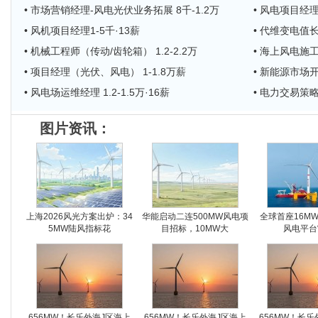
• 市场营销经理-风电光伏业务拓展 8千-1.2万
• 风电项目经理
• 风机项目经理1-5千·13薪
• 代维变电值
• 机械工程师（传动/齿轮箱） 1.2-2.2万
• 海上风电施工
• 项目经理（光伏、风电） 1-1.8万薪
• 新能源市场开发
• 风电场运维经理 1.2-1.5万·16薪
• 电力交易策略经
图片资讯：
上海2026风光方案出炉：34
华能启动二连500MW风电项
全球首座16M
5MW陆风指标花
目招标，10MW大
风电平台
656MW！长乐外海J区海上
656MW！长乐外海J区海上
656MW！长乐