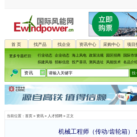
首 页
找产品
找企业
资讯中心
采购中心
项目
行业动态
企业动态
海上风电
政策法规
园区招商
国际市
更多专题栏目:
拟建风场
招标信息
投产喜讯
测风选址
风能技术
名品介
当前位置：
首页
»
资讯
»
人才招聘
» 正文
机械工程师（传动/齿轮箱） 1.2