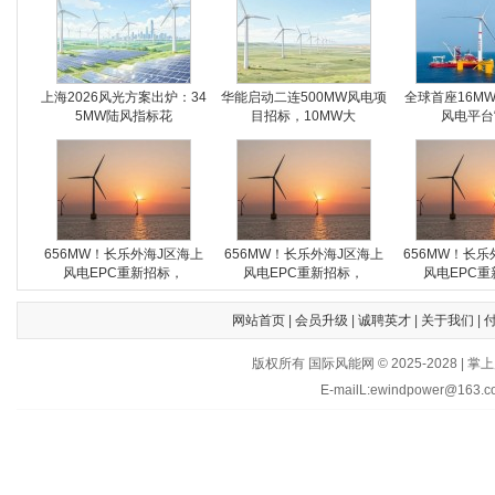
上海2026风光方案出炉：34
华能启动二连500MW风电项
全球首座16M
5MW陆风指标花
目招标，10MW大
风电平台
656MW！长乐外海J区海上
656MW！长乐外海J区海上
656MW！长乐
风电EPC重新招标，
风电EPC重新招标，
风电EPC重
网站首页
|
会员升级
|
诚聘英才
|
关于我们
|
版权所有 国际风能网 © 2025-202
E-mailL:ewindpower@163