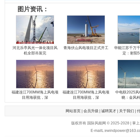
图片资讯：
河北乐亭风光一体化项目风
青海伏山风电项目正式开工
华能江苏千万
机全部吊装完
定：射阳5
福建连江700MW海上风电项
福建连江700MW海上风电项
中电联2025
目用海获批，深
目用海获批，深
晓：金风
网站首页
|
会员升级
|
诚聘英才
|
关于我们
|
版权所有 国际风能网 © 2025-202
E-mailL:ewindpower@163