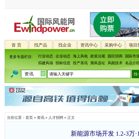
首 页
找产品
找企业
资讯中心
采购中心
项目
行业动态
企业动态
海上风电
政策法规
园区招商
国际市
更多专题栏目:
拟建风场
招标信息
投产喜讯
测风选址
风能技术
名品介
当前位置：
首页
»
资讯
»
人才招聘
» 正文
新能源市场开发 1.2-3万·