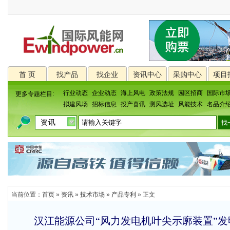
首 页
找产品
找企业
资讯中心
采购中心
项目
行业动态
企业动态
海上风电
政策法规
园区招商
国际市
更多专题栏目:
拟建风场
招标信息
投产喜讯
测风选址
风能技术
名品介
当前位置：
首页
»
资讯
»
技术市场
»
产品专利
» 正文
汉江能源公司“风力发电机叶尖示廓装置”