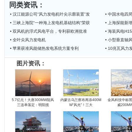
同类资讯
：
• 汉江能源公司“风力发电机叶尖示廓装置”发
• 中国水电
• 三峡上海院“一种海上发电机基础结构”荣获
• 上海探能新
• 双风机的浮式风电平台，专利获欧洲批准
• 海装风电H1
• 全叶尖风力发电机
• 小型垂直
• 苹果获准风能储热发电系统方案专利
• 10兆瓦风
图片资讯：
5.7亿元！大唐300MW陆风
内蒙古乌兰察布再添400M
金风科技中标
三连单落定：明阳揽
W“风光”！三大
威200M