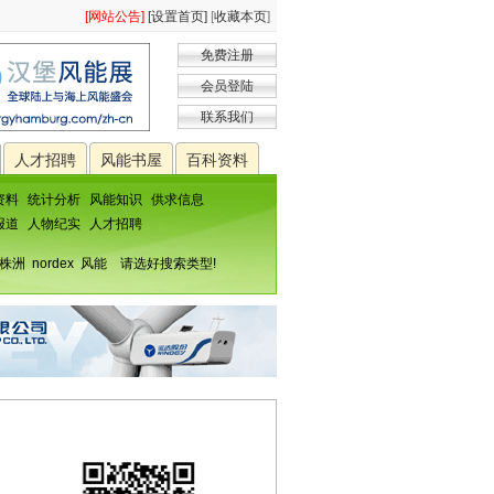
[网站公告]
[设置首页]
[
收藏本页
]
免费注册
会员登陆
联系我们
人才招聘
风能书屋
百科资料
资料
统计分析
风能知识
供求信息
报道
人物纪实
人才招聘
株洲
nordex
风能
请选好搜索类型!