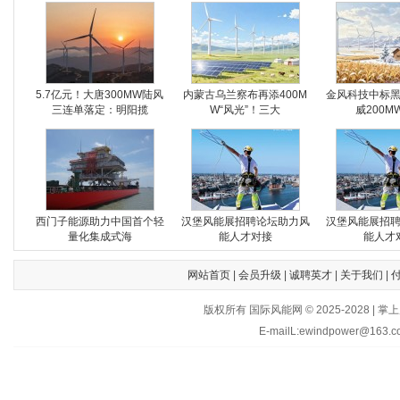
5.7亿元！大唐300MW陆风
内蒙古乌兰察布再添400M
金风科技中标
三连单落定：明阳揽
W“风光”！三大
威200M
西门子能源助力中国首个轻
汉堡风能展招聘论坛助力风
汉堡风能展招
量化集成式海
能人才对接
能人才
网站首页
|
会员升级
|
诚聘英才
|
关于我们
|
版权所有 国际风能网 © 2025-202
E-mailL:ewindpower@163