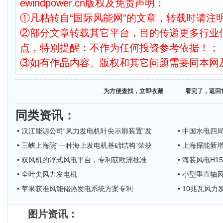
ewindpower.cn版权及免责声明：
①凡粘转自“国际风能网”的文章，转载时请注明
②部分文章转载其它平台，目的传递更多行业
点，特别提醒：不作为任何投资参考依据！；
③如有作品内容、版权和其它问题需要同本网
为方便查找，立即收藏
看完了，返回
同类资讯
：
• 汉江能源公司“风力发电机叶尖示廓装置”发
• 中国水电
• 三峡上海院“一种海上发电机基础结构”荣获
• 上海探能新
• 双风机的浮式风电平台，专利获欧洲批准
• 海装风电H1
• 全叶尖风力发电机
• 小型垂直
• 苹果获准风能储热发电系统方案专利
• 10兆瓦风
图片资讯：