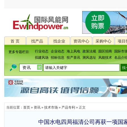
首 页
找产品
找企业
资讯中心
采购中心
项目
行业动态
企业动态
海上风电
政策法规
园区招商
国际市
更多专题栏目:
拟建风场
招标信息
投产喜讯
测风选址
风能技术
名品介
当前位置：
首页
»
资讯
»
技术市场
»
产品专利
» 正文
中国水电四局福清公司再获一项国