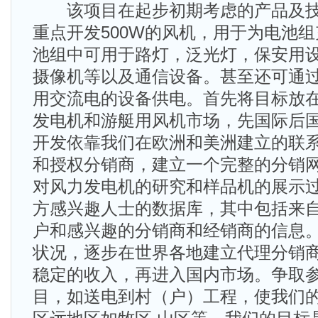
该项目在起步初期考虑的产品及技
重点开发500W的风机，用于为电池
池组中可用于路灯，泛光灯，保安用
摄像机等以及通信设备。甚至还可通过D
用交流电的设备供电。首先将目标放
发电机和游艇用风机市场，先国际后
开发依靠我们在欧洲和美洲建立的联
和授权分销商，建立一个完整的分销
对风力发电机的研究和样品机的展示过
方感兴趣人士的数据库，其中包括来自
户和感兴趣的分销商和经销商的信息
状况，逐步在世界各地建立代理分销
稳定的收入，再进入国内市场。争取
目，如送电到村（户）工程，使我们