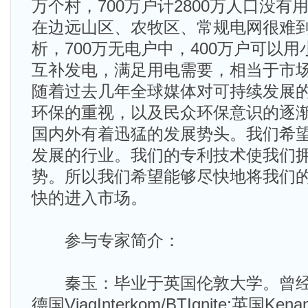
万个村，700万户计2800万人口没
在边远山区、农牧区、常规电网很难
析，700万无电户中，400万户可以
互补发电，满足用电需要，相当于市场
随着过去几年全球媒体对可持续发展
环保的重视，以及民众环保意识的逐
国内外有着迅猛的发展势头。我们希
发展的行业。我们的专利技术使我们
势。所以我们希望能够尽快地将我们
快的进入市场。
参与专家简介：
秦玉：毕业于英国伦敦大学。曾经在比利
德国ViagInterkom/BTIgnite;英国Ke