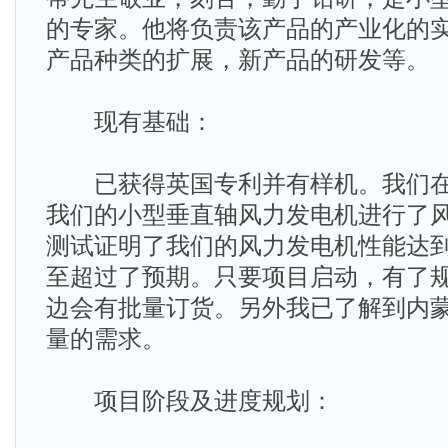
的专家。他将负责该产品的产业化的
产品种类的扩展，新产品的研发等。
现有基础：
已获得英国专利并有样机。我们在
我们的小型垂直轴风力发电机进行了
测试证明了我们的风力发电机性能达到
至超过了预期。只要项目启动，有了
边会有批量订货。另外我已了解到内
量的需求。
项目阶段及进度规划：