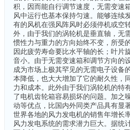
积，因而能自行调节速度，无需变速箱
风中运行也基本保持匀速。能够连续发
有的风机在强风阵风时必须停机或空
外，由于我们的涡轮机是垂直轴，无
惯性力与重力的方向始终不变，所受
因此疲劳寿命要比水平轴的长；叶片
音小。由于无需变速箱和调节方向的
成为市场上极其罕见的无需电子设备
本降低，也大大增加了它的耐久性，
力和成本。此外由于我们涡轮机的特
了电机齿轮箱容易损坏的问题。加之
动等优点，比国内外同类产品具有显著
世界各地的风力发电机的销售年增长率
风力发电系统的需求潜力巨大。据统计