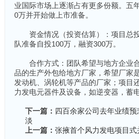
业国际市场上逐渐占有更多份额。五年
0万并开始做上市准备。
资金情况（投资估算）：项目总投资
队准备自投100万，融资300万。
合作方式：团队希望与地方企业合
品的生产外包给地方厂家，希望厂家
发动机、涡轮机等产品的厂家；项目
力发电元器件及设备，如逆变器，蓄
下一篇：
四百余家公司去年业绩预
淡
上一篇：
张掖首个风力发电项目式