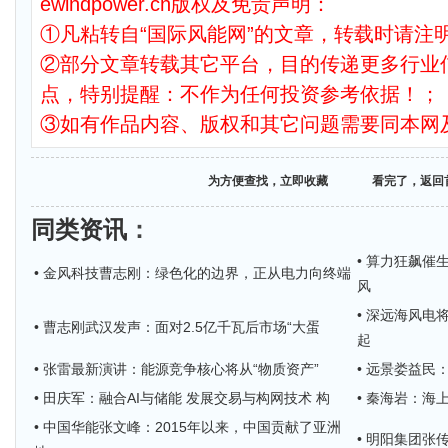
ewindpower.cn版权及免责声明：
①凡粘转自“国际风能网”的文章，转载时请注明
②部分文章转载其它平台，目的传递更多行业
点，特别提醒：不作为任何投资参考依据！；
③如有作品内容、版权和其它问题需要同本网
为方便查找，立即收藏
看完了，返回
同类资讯
：
• 算力狂飙催
• 金风科技曹志刚：绿色化的边界，正从电力向终端
风
• 深远海风电
• 曹志刚武汉发声：面对2.5亿千瓦后市场“大蛋
起
• 张雷最新演讲：能源竞争核心将从“物质资产”
• 远景娄益民
• 田庆军：融合AI与储能 发展交易与构网技术 构
• 秦海岩：
• 中国华能张文峰：2015年以来，中国贡献了亚洲
• 明阳集团