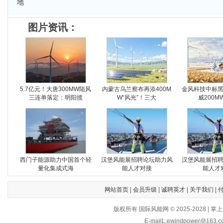
地
图片资讯：
5.7亿元！大唐300MW陆风
内蒙古乌兰察布再添400M
金风科技中标
三连单落定：明阳揽
W“风光”！三大
威200M
西门子能源助力中国首个轻
汉堡风能展招聘论坛助力风
汉堡风能展招
量化集成式海
能人才对接
能人才
网站首页
|
会员升级
|
诚聘英才
|
关于我们
|
版权所有 国际风能网 © 2025-202
E-mailL:ewindpower@163