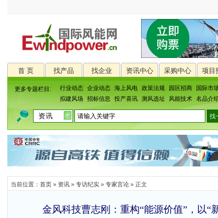
首 页
找产品
找企业
资讯中心
采购中心
项目
行业动态
企业动态
海上风电
政策法规
园区招商
国际市
更多专题栏目:
拟建风场
招标信息
投产喜讯
测风选址
风能技术
名品介
当前位置：
首页
»
资讯
»
专访纪实
»
专家言论
» 正文
金风科技曹志刚：重构“能源价值”，以“