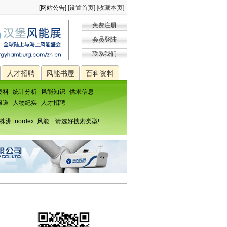
[网站公告]
[设置首页]
[
收藏本页
]
免费注册
会员登陆
联系我们
人才招聘
风能书屋
百科资料
资料
统计分析
风能知识
供求信息
报道
人物纪实
人才招聘
株洲
nordex
风能
请选好搜索类型!