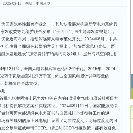
2025-03-12 来源：中国环境
作为国家战略性新兴产业之一，其加快发展对构建新型电力系统具
，国家发改委等九部委联合发布《“十四五”可再生能源发展规划》，
优化近海布局，推动深远海风电示范化开发。2024年8月，中共
济社会发展全面绿色转型的意见》提出，“加快西北风电光伏、西
能源基地建设”“加强资源节约集约高效利用，提升海域空间利用
年12月底，全国风电装机容量已达5.2亿千瓦。2015年—2024
62万千瓦增加至4127万千瓦，约占全国风电累计并网容量的
累计装机位居全球首位。
作用
发布首批包括并网海上风力发电等在内的4项温室气体自愿减排项目方
目标提供解决方案和实现路径。2024年9月11日，国家能源局综
于做好可再生能源绿色电力证书与自愿减排市场衔接工作的通
市场有关规则的海上风电项目设置了两年过渡期，明确过渡期内可
发交易绿证或申请CCER。绿证与CCER衔接政策，能有效避免