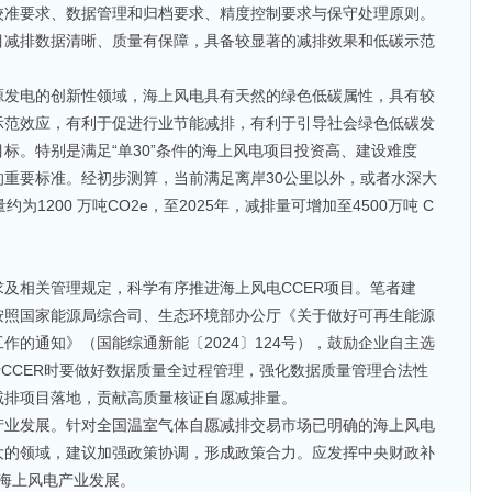
校准要求、数据管理和归档要求、精度控制要求与保守处理原则。
目减排数据清晰、质量有保障，具备较显著的减排效果和低碳示范
源发电的创新性领域，海上风电具有天然的绿色低碳属性，具有较
示范效应，有利于促进行业节能减排，有利于引导社会绿色低碳发
标。特别是满足“单30”条件的海上风电项目投资高、建设难度
重要标准。经初步测算，当前满足离岸30公里以外，或者水深大
为1200 万吨CO2e，至2025年，减排量可增加至4500万吨 C
及相关管理规定，科学有序推进海上风电CCER项目。笔者建
按照国家能源局综合司、生态环境部办公厅《关于做好可再生能源
作的通知》（国能综通新能〔2024〕124号），鼓励企业自主选
请CCER时要做好数据质量全过程管理，强化数据质量管理合法性
减排项目落地，贡献高质量核证自愿减排量。
产业发展。针对全国温室气体自愿减排交易市场已明确的海上风电
大的领域，建议加强政策协调，形成政策合力。应发挥中央财政补
持海上风电产业发展。