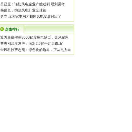
·
吕亚臣：谨防风电企业产能过剩 规划需考
·
韩俊良：挑战风电行业全球第一
·
史立山:国家电网为我国风电发展付出了
点击排行
·
算力狂飙催生8000亿度用电缺口，金风翟恩
·
曹志刚武汉发声：面对2.5亿千瓦后市场“
·
金风科技曹志刚：绿色化的边界，正从电力向