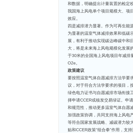
和数据，明确提出计量装置的检定
我国海上风电单个项目规模大、项
效应。
四是减排潜力显著。作为可再生能
为显著的温室气体减排效果和低碳
展，有利于推动实现碳达峰碳中和目
大，将是未来海上风电规模化发展的
于30米的全国海上风电项目年减排量约
O2e。
政策建议
要按照温室气体自愿减排方法学要求
议，对于符合方法学要求的项目，
绿色电力证书与自愿减排市场衔接工
择申请CCER或核发交易绿证。申
和规范性，推动更多温室气体自愿
加强政策协调，共同支持海上风电
等符合国家发展战略、减碳潜力较
贴和CCER政策“组合拳”作用，支