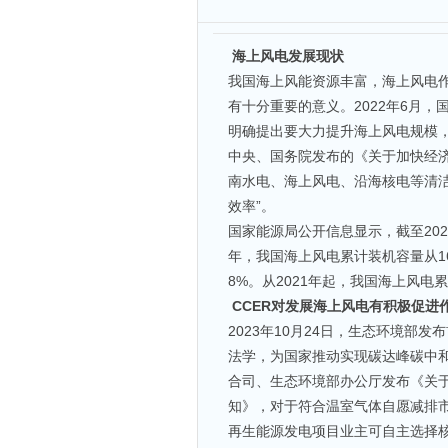
海上风电发展现状
我国海上风能资源丰富，海上风电
有十分重要的意义。2022年6月
明确提出要大力提升海上风电规模，
中央、国务院发布的《关于加快经
南水电、海上风电、沿海核电等清洁
效率”。
国家能源局公开信息显示，截至2024
年，我国海上风电累计装机容量从1
8%。从2021年起，我国海上风电
CCER对发展海上风电有积极促进
2023年10月24日，生态环境部
法学，为国家推动实现碳达峰碳中和
合司、生态环境部办公厅发布《关
知》，对于符合温室气体自愿减排
再生能源发电项目业主可自主选择核