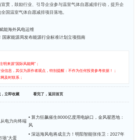
与宣贯，鼓励行业、引导企业参与温室气体自愿减排行动，提升企
的全国温室气体自愿减排项目落地。
赋能海外风电运维
向！国家能源局发布能源行业标准计划立项指南
注明来源“国际风能网”；
行业信息，其仅为原作者观点，特别提醒：不作为任何投资参考依据！；
本网及时联系；
找，立即收藏
看完了，返回首页
• 算力狂飙催生8000亿度用电缺口，金风翟恩地：
正从电力向终端
风
• 深远海风电将成主力！明阳智能张传卫：2027年
市场“大蛋