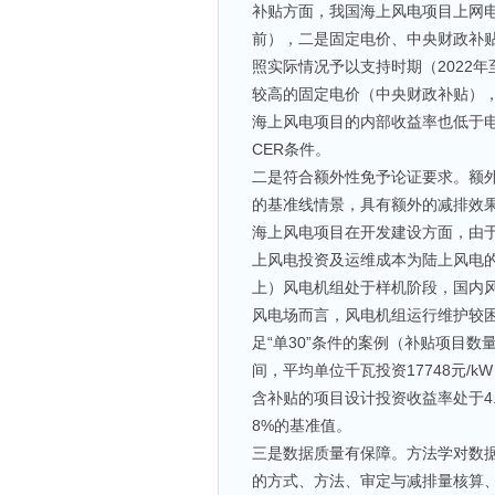
补贴方面，我国海上风电项目上网电
前），二是固定电价、中央财政补贴
照实际情况予以支持时期（2022
较高的固定电价（中央财政补贴）
海上风电项目的内部收益率也低于电
CER条件。
二是符合额外性免予论证要求。额
的基准线情景，具有额外的减排效
海上风电项目在开发建设方面，由
上风电投资及运维成本为陆上风电的
上）风电机组处于样机阶段，国内
风电场而言，风电机组运行维护较困
足“单30”条件的案例（补贴项目数量约
间，平均单位千瓦投资17748元/kW
含补贴的项目设计投资收益率处于4.
8%的基准值。
三是数据质量有保障。方法学对数
的方式、方法、审定与减排量核算