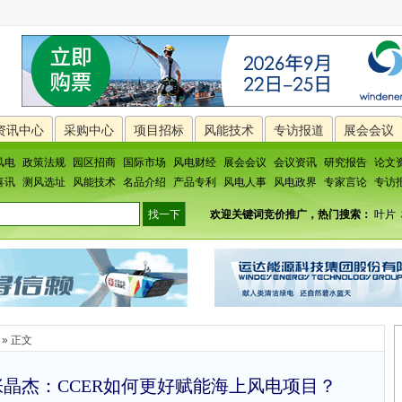
资讯中心
采购中心
项目招标
风能技术
专访报道
展会会议
风电
政策法规
园区招商
国际市场
风电财经
展会会议
会议资讯
研究报告
论文
喜讯
测风选址
风能技术
名品介绍
产品专利
风电人事
风电政界
专家言论
专访
欢迎关键词竞价推广，热门搜索：
叶片
» 正文
晶杰：CCER如何更好赋能海上风电项目？