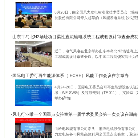
6月20日，由全国风力发电标准化技术委员会（简
技股份有限公司牵头起草的《风能发电系统 沙戈荒
·
山东半岛北N2场址项目柔性直流输电系统工程成套设计审查会成
近日，电气风电在北京举办山东半岛北N2场址海上
工程成套设计审查会议。以中国工程院饶宏院士为
·
国际电工委可再生能源体系（IECRE）风能工作会议在京举办
4月24-26日，国际电工委员会可再生能源设备认证
域（WE-SWG）及过渡规则（TF 011）、实验室（
举办
[详情]
·
风电行业唯一全国重点实验室第一届学术委员会第一次会议在湖南
由哈电风能有限公司牵头，湘潭电机股份有限公司
力发电装备与风能高效利用全国重点实验室 ，聚焦