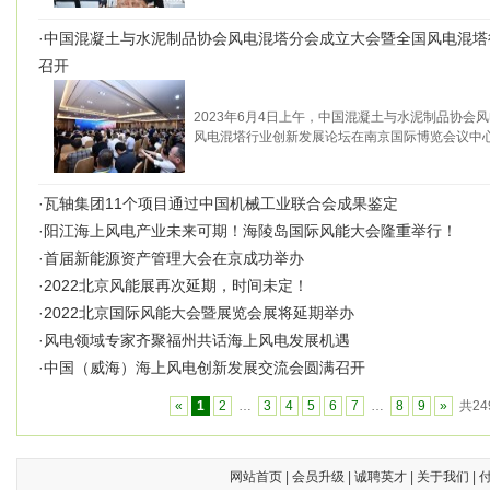
·
中国混凝土与水泥制品协会风电混塔分会成立大会暨全国风电混塔
召开
2023年6月4日上午，中国混凝土与水泥制品协会
风电混塔行业创新发展论坛在南京国际博览会议中
·
瓦轴集团11个项目通过中国机械工业联合会成果鉴定
·
阳江海上风电产业未来可期！海陵岛国际风能大会隆重举行！
·
首届新能源资产管理大会在京成功举办
·
2022北京风能展再次延期，时间未定！
·
2022北京国际风能大会暨展览会展将延期举办
·
风电领域专家齐聚福州共话海上风电发展机遇
·
中国（威海）海上风电创新发展交流会圆满召开
«
1
2
…
3
4
5
6
7
…
8
9
»
共24
网站首页
|
会员升级
|
诚聘英才
|
关于我们
|