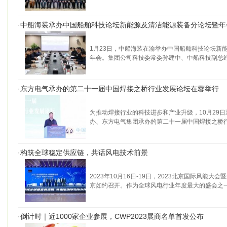
·
中船海装承办中国船舶科技论坛新能源及清洁能源装备分论坛暨年
1月23日，中船海装在渝举办中国船舶科技论坛新
年会。集团公司科技委常委孙建中、中船科技副总
·
东方电气承办的第二十一届中国焊接之桥行业发展论坛在蓉举行
为推动焊接行业的科技进步和产业升级，10月29日
办、东方电气集团承办的第二十一届中国焊接之桥
·
构筑全球稳定供应链，共话风电技术前景
2023年10月16日-19日，2023北京国际风能大会
京如约召开。作为全球风电行业年度最大的盛会之
·
倒计时｜近1000家企业参展，CWP2023展商名单首发公布