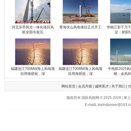
河北乐亭风光一体化项目风
青海伏山风电项目正式开工
华能江苏千万
机全部吊装完
定：射阳5
福建连江700MW海上风电项
福建连江700MW海上风电项
中电联2025
目用海获批，深
目用海获批，深
晓：金风
网站首页
|
会员升级
|
诚聘英才
|
关于我们
|
版权所有 国际风能网 © 2025-202
E-mailL:ewindpower@163