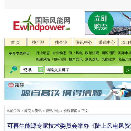
首 页
找产品
找企业
资讯中心
采购中心
项目
行业动态
企业动态
海上风电
政策法规
园区招商
国际市
更多专题栏目:
拟建风场
招标信息
投产喜讯
测风选址
风能技术
名品介
当前位置：
首页
»
资讯
»
资讯中心
»
会议新闻
» 正文
可再生能源专家技术委员会举办《陆上风电风资