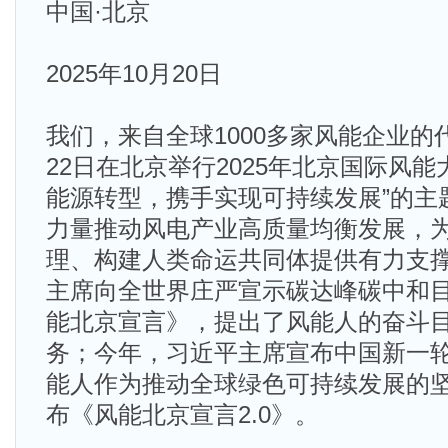
中国·北京
2025年10月20日
我们，来自全球1000多家风能企业的代
22日在北京举行2025年北京国际风
能源转型，携手实现可持续发展”的主
力量推动风电产业高质量均衡发展，
理、构建人类命运共同体提供有力支撑
主席向全世界庄严宣示碳达峰碳中和
能北京宣言》，提出了风能人的奋斗
务；今年，习近平主席宣布中国新一
能人作为推动全球绿色可持续发展的
布《风能北京宣言2.0》。