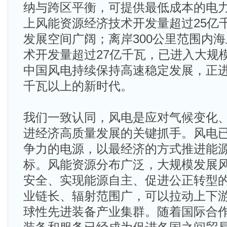
纳与跨区平衡，可提供最低成本的电
上风能资源经济技术开发量超过25亿
发展空间广阔；离岸300公里范围内
术开发量超过27亿千瓦，已进入大规
中国风电持续保持高速稳定发展，正进
千瓦以上的新时代。
我们一致认同，风电是应对气候变化
进经济高质量发展的关键抓手。风电
争力的电源，以最经济的方式推进能
标。风能资源分布广泛，大规模发展
安全、实现能源自主、促进公正转型
业链长、辐射范围广，可以拉动上下
球性先进装备产业集群。随着国际合