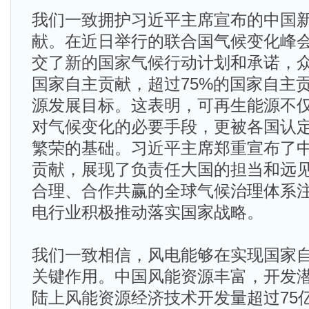
我们一致拥护习近平主席宣布的中国
献。在近日举行的联合国气候变化峰会
交了新的国家气候行动计划和承诺，
国家自主贡献，超过75%的国家自主
源发展目标。这表明，可再生能源不
对气候变化的必要手段，更被各国认
繁荣的基础。习近平主席郑重宣布了
贡献，展现了负责任大国的担当和远
合理、合作共赢的全球气候治理体系
电行业积极推动落实国家战略。
我们一致相信，风电能够在实现国家
关键作用。中国风能资源丰富，开发潜
陆上风能资源经济技术开发量超过75