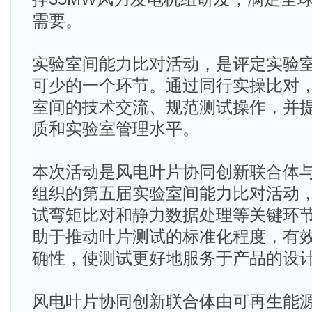
需要。
实验室间能力比对活动，是评定实验
可少的一个环节。通过同行实操比对
室间的技术交流、规范测试操作，并
质和实验室管理水平。
本次活动是风电叶片协同创新联合体
组织的第五届实验室间能力比对活动
试弯矩比对和静力数据处理等关键环
助于推动叶片测试的标准化程度，有
确性，使测试更好地服务于产品的设
风电叶片协同创新联合体由可再生能