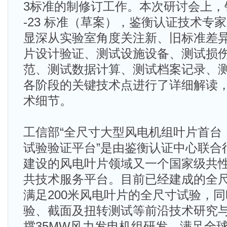
3标准的制修订工作。本次研讨会上，针对新
-23 标准（草案），鉴衡认证技术专
显深从实验室角度关注新、旧标准差
片设计验证、测试设施设备、测试损
范、测试数据计算、测试档案记录、
各阶段的关键技术点进行了详细解读
术细节。
工信部“全尺寸大型风电机组叶片首台
试验验证平台”是由鉴衡认证中心联合
建设的风电叶片领域又一个国家级共
共技术服务平台。目前已经建成的全
满足200米风电叶片的全尺寸试验，
验、截面及扭转测试等前沿技术研究
撑35MW风力发电机组研发，满足全