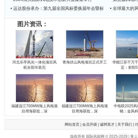
• 运达股份承办：第九届全国风标委换届年会暨标
• 全球最大的
图片资讯：
河北乐亭风光一体化项目风
青海伏山风电项目正式开工
华能江苏千万
机全部吊装完
定：射阳5
福建连江700MW海上风电项
福建连江700MW海上风电项
中电联2025
目用海获批，深
目用海获批，深
晓：金风
网站首页
|
会员升级
|
诚聘英才
|
关于我们
|
版权所有 国际风能网 © 2025-202