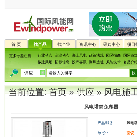
首 页
找产品
找企业
资讯中心
采购中心
项目
行业动态
企业动态
海上风电
政策法规
园区招商
国际市
更多专题栏目:
拟建风场
招标信息
投产喜讯
测风选址
风能技术
名品介
当前位置:
首页
»
供应
»
风电施
风电塔筒免爬器
产品/服务：
风电
单 价：
面议