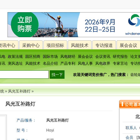
资讯中心
采购中心
项目招标
风能技术
专访报道
展会会议
风电
政策法规
园区招商
国际市场
风电财经
展会会议
会议资讯
研究报告
论文
喜讯
测风选址
风能技术
名品介绍
产品专利
风电人事
风电政界
专家言论
专访
欢迎关键词竞价推广，热门搜索：
齿轮
系统
»
风光互补路灯
»
风光互补路灯
公司基
北
产品/服务：
风光互补路灯
联系人
型 号：
Hoyi
会员
[