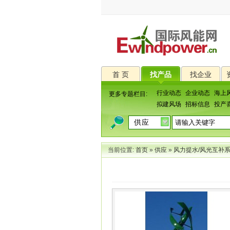
首 页
找产品
找企业
行业动态
企业动态
海上
更多专题栏目:
拟建风场
招标信息
投产
当前位置:
首页
»
供应
»
风力提水/风光互补