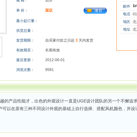
规 格：
后羿
邮件
单 价：
面议
电话
01
最小起订量：
地区
北
地址
北
供货总量：
发货期限：
自买家付款之日起
3
天内发货
有效期至：
长期有效
最后更新：
2012-06-01
浏览次数：
9581
优越的产品性能才，出色的外观设计一直是UGE设计团队的另一个不懈追求。
户可以在原有三种不同设计外观的基础上自行选择、搭配风机颜色，并设