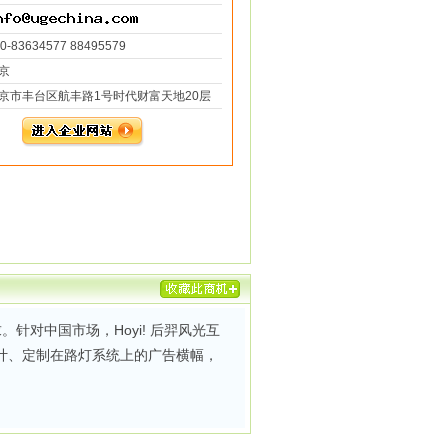
0-83634577 88495579
京
京市丰台区航丰路1号时代财富天地20层
针对中国市场，Hoyi! 后羿风光互
计、定制在路灯系统上的广告横幅，