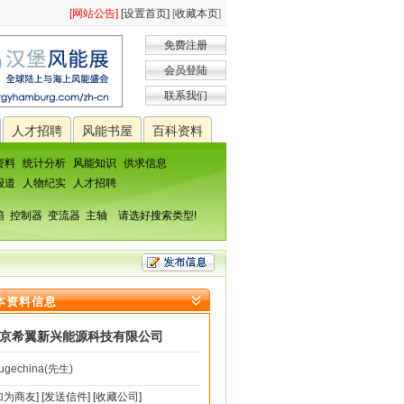
[网站公告]
[设置首页]
[
收藏本页
]
免费注册
会员登陆
联系我们
人才招聘
风能书屋
百科资料
资料
统计分析
风能知识
供求信息
报道
人物纪实
人才招聘
箱
控制器
变流器
主轴
请选好搜索类型!
本资料信息
京希翼新兴能源科技有限公司
ugechina(先生)
加为商友]
[发送信件]
[收藏公司]