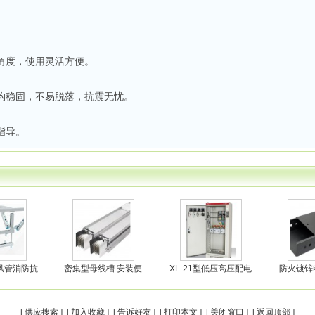
角度，使用灵活方便。
构稳固，不易脱落，抗震无忧。
指导。
风管消防抗
密集型母线槽 安装便
XL-21型低压高压配电
防火镀锌
[
供应搜索
] [
加入收藏
] [
告诉好友
] [
打印本文
] [
关闭窗口
] [
返回顶部
]