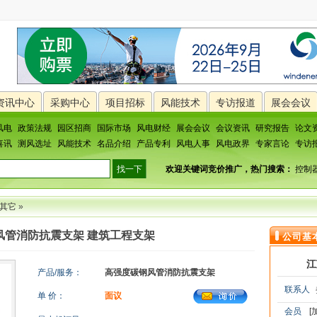
资讯中心
采购中心
项目招标
风能技术
专访报道
展会会议
风电
政策法规
园区招商
国际市场
风电财经
展会会议
会议资讯
研究报告
论文
喜讯
测风选址
风能技术
名品介绍
产品专利
风电人事
风电政界
专家言论
专访
欢迎关键词竞价推广，热门搜索：
控制
其它
»
风管消防抗震支架 建筑工程支架
公司基
江
产品/服务：
高强度碳钢风管消防抗震支架
联系人
单 价：
面议
会员
[