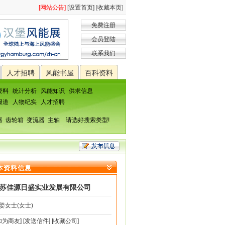
[网站公告]
[设置首页]
[
收藏本页
]
免费注册
会员登陆
联系我们
人才招聘
风能书屋
百科资料
资料
统计分析
风能知识
供求信息
报道
人物纪实
人才招聘
器
齿轮箱
变流器
主轴
请选好搜索类型!
本资料信息
苏佳源日盛实业发展有限公司
娄女士(女士)
加为商友]
[发送信件]
[收藏公司]