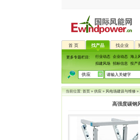
首 页
找产品
找企业
行业动态
企业动态
海上
更多专题栏目:
拟建风场
招标信息
投产
当前位置:
首页
»
供应
»
风电场建设与维修
»
高强度碳钢