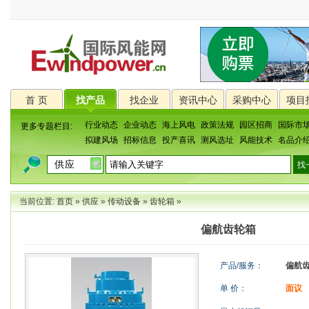
首 页
找产品
找企业
资讯中心
采购中心
项目
行业动态
企业动态
海上风电
政策法规
园区招商
国际市
更多专题栏目:
拟建风场
招标信息
投产喜讯
测风选址
风能技术
名品介
当前位置:
首页
»
供应
»
传动设备
»
齿轮箱
»
偏航齿轮箱
产品/服务：
偏航
单 价：
面议