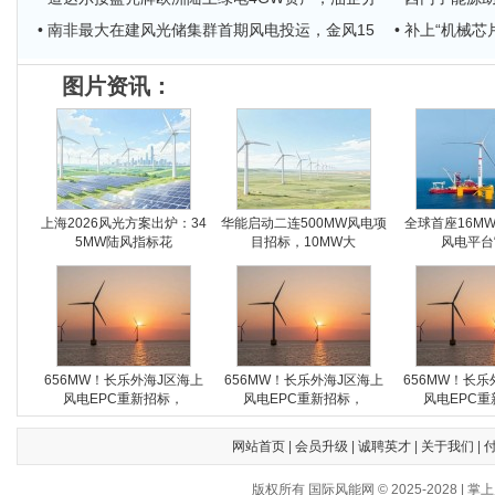
• 南非最大在建风光储集群首期风电投运，金风15
• 补上“机械
图片资讯：
上海2026风光方案出炉：34
华能启动二连500MW风电项
全球首座16M
5MW陆风指标花
目招标，10MW大
风电平台
656MW！长乐外海J区海上
656MW！长乐外海J区海上
656MW！长乐
风电EPC重新招标，
风电EPC重新招标，
风电EPC重
网站首页
|
会员升级
|
诚聘英才
|
关于我们
|
版权所有 国际风能网 © 2025-202