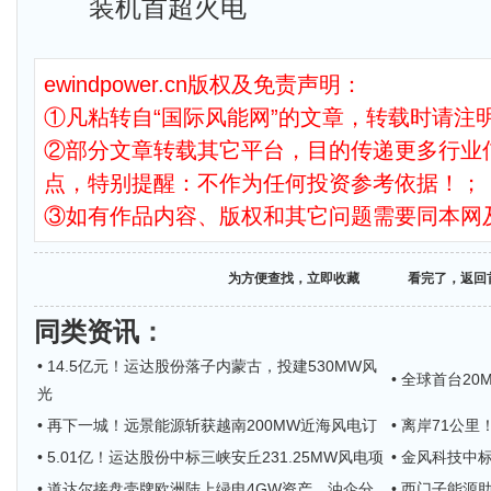
装机首超火电
ewindpower.cn版权及免责声明：
①凡粘转自“国际风能网”的文章，转载时请注明
②部分文章转载其它平台，目的传递更多行业
点，特别提醒：不作为任何投资参考依据！；
③如有作品内容、版权和其它问题需要同本网
为方便查找，立即收藏
看完了，返回
同类资讯
：
• 14.5亿元！运达股份落子内蒙古，投建530MW风
• 全球首台2
光
• 再下一城！远景能源斩获越南200MW近海风电订
• 离岸71公
• 5.01亿！运达股份中标三峡安丘231.25MW风电项
• 金风科技中
• 道达尔接盘壳牌欧洲陆上绿电4GW资产，油企分
• 西门子能