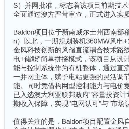
S）并网批准，标志着该项目前期技
全面通过澳方严苛审查，正式进入实
Baldon项目位于新南威尔士州西南部穆莱
n）以北，一期规划装机360MW风电+
金风科技创新的风储直流耦合技术路线
电+储能"简单拼接模式，该项目从设
能与控制系统作为有机整体，通过直
一并网主体，赋予电站更强的灵活调
能。同时凭借构网型控制能力与电价竞争
已入选澳大利亚联邦政府"容量投资计划
期收入保障，实现"电网认可"与"市场
值得关注的是，Baldon项目配置金风