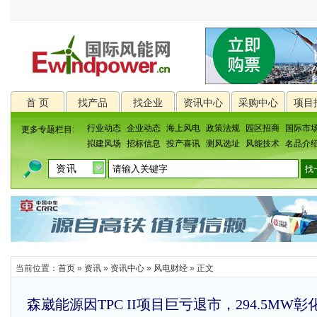
首 页
找产品
找企业
资讯中心
采购中心
项目
行业动态
企业动态
海上风电
政策法规
园区招商
国际市
更多专题栏目:
拟建风场
招标信息
投产喜讯
测风选址
风能技术
名品介
当前位置：
首页
»
资讯
»
资讯中心
»
风电财经
» 正文
森崴能源因TPC II项目巨亏退市，294.5MW