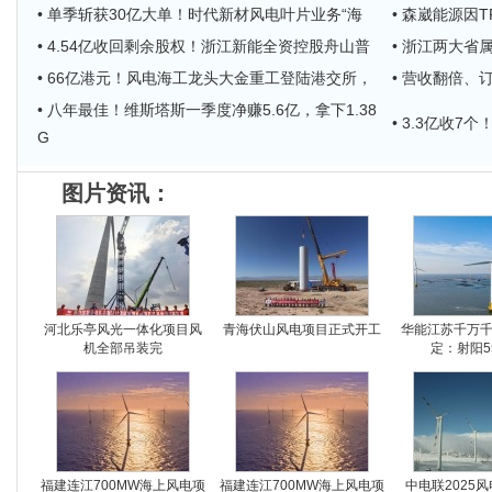
• 单季斩获30亿大单！时代新材风电叶片业务“海
• 森崴能源因T
• 4.54亿收回剩余股权！浙江新能全资控股舟山普
• 浙江两大
• 66亿港元！风电海工龙头大金重工登陆港交所，
• 营收翻倍、订
• 八年最佳！维斯塔斯一季度净赚5.6亿，拿下1.38
• 3.3亿收
G
图片资讯：
河北乐亭风光一体化项目风
青海伏山风电项目正式开工
华能江苏千万
机全部吊装完
定：射阳5
福建连江700MW海上风电项
福建连江700MW海上风电项
中电联2025