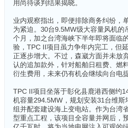
用尚待谈判结果揭晓。
业内观察指出，即便排除商务纠纷，
为紧迫。30台9.5MW级大容量风机的
个月，加之台湾海峡下半年即将面临
验，TPC II项目虽力争年内完工，
正逐步增大。不过，森崴方面并未放
认的追加款外，针对船舶日租费、燃
衍生费用，未来仍有机会继续向台电
TPC II项目坐落于彰化县鹿港西侧约1
机容量294.5MW，规划安装31台维斯塔斯
组并配套建设海上变电站。作为台湾
型重点工程，该项目全容量并网后，预
亿千瓦时，将为当地电网注入可观的