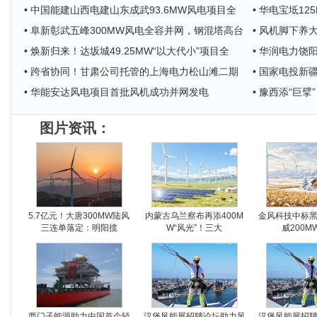
• 中国能建山西电建山东成武93.6MW风电项目全
• 华电宝坻1
• 阜新彰武五峰300MW风电全容并网，钢混塔高台
• 风机脚下养
• 焕新归来！达坂城49.25MW“以大代小”项目全
• 华润电力饶
• 跨省协同！甘肃公司托管的上海电力松山滩二期
• 国家电投
• 华能安达风电项目首批风机成功并网发电
• 豫西添“巨
图片资讯：
5.7亿元！大唐300MW陆风
内蒙古乌兰察布再添400M
金风科技中标
三连单落定：明阳揽
W“风光”！三大
威200M
西门子能源助力中国首个轻
汉堡风能展招聘论坛助力风
汉堡风能展招