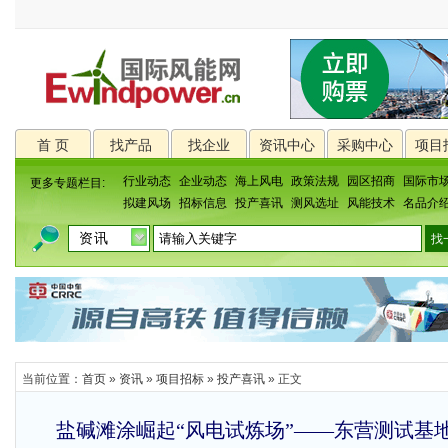
首 页
找产品
找企业
资讯中心
采购中心
项目
行业动态
企业动态
海上风电
政策法规
园区招商
国际市
更多专题栏目:
拟建风场
招标信息
投产喜讯
测风选址
风能技术
名品介
当前位置：
首页
»
资讯
»
项目招标
»
投产喜讯
» 正文
盐碱滩涂崛起“风电试炼场”——东营测试基