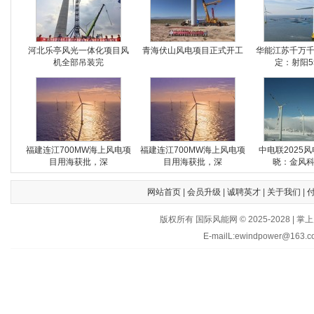
河北乐亭风光一体化项目风
青海伏山风电项目正式开工
华能江苏千万
机全部吊装完
定：射阳5
福建连江700MW海上风电项
福建连江700MW海上风电项
中电联2025
目用海获批，深
目用海获批，深
晓：金风
网站首页
|
会员升级
|
诚聘英才
|
关于我们
|
版权所有 国际风能网 © 2025-202
E-mailL:ewindpower@163