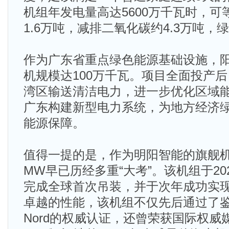
机组年发电量高达5600万千瓦时，
1.6万吨，减排二氧化碳约4.3万吨，
作为广东省重点绿色能源基础设施，
机规模达100万千瓦。项目全面投产
湾区输送清洁电力，进一步优化区域
广东构建新型电力系统，为地方经济
能源保障。
值得一提的是，作为明阳智能的旗舰机型，M
MW早已历经多重“大考”。该机组于20
完成全球首次吊装，并于次年成功实
卓越的性能，该机组不仅先后通过了鉴
Nord的权威认证，还曾荣获国际权威媒体《