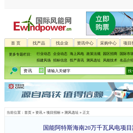
首 页
找产品
找企业
资讯中心
采购中心
项目
行业动态
企业动态
海上风电
政策法规
园区招商
国际市
更多专题栏目:
拟建风场
招标信息
投产喜讯
测风选址
风能技术
名品介
当前位置：
首页
»
资讯
»
项目招标
»
测风选址
» 正文
国能阿特斯海南20万千瓦风电项