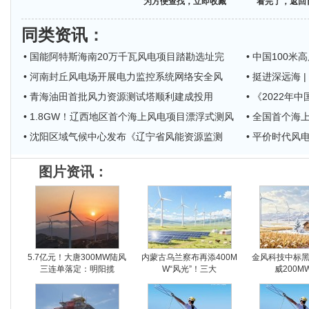
为方便查找，立即收藏
看完了，返回
同类资讯
：
• 国能阿特斯海南20万千瓦风电项目踏勘选址完
• 中国100
• 河南封丘风电场开展电力监控系统网络安全风
• 挺进深远海
• 青海油田首批风力资源测试塔顺利建成投用
• 《2022
• 1.8GW！辽西地区首个海上风电项目漂浮式测风
• 全国首个
• 沈阳区域气候中心发布《辽宁省风能资源监测
• 平价时代风
图片资讯：
5.7亿元！大唐300MW陆风
内蒙古乌兰察布再添400M
金风科技中标
三连单落定：明阳揽
W“风光”！三大
威200M