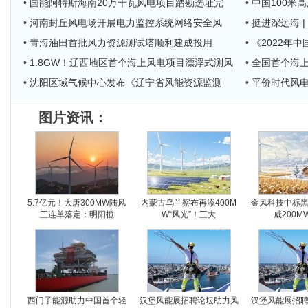
• 国能阿特斯海南20万千瓦风电项目踏勘选址完
• 中国100
• 河南封丘风电场开展电力监控系统网络安全风
• 挺进深远海
• 青海油田首批风力资源测试塔顺利建成投用
• 《2022
• 1.8GW！辽西地区首个海上风电项目漂浮式测风
• 全国首个
• 沈阳区域气候中心发布《辽宁省风能资源监测
• 平价时代风
图片资讯：
5.7亿元！大唐300MW陆风
内蒙古乌兰察布再添400M
金风科技中标
三连单落定：明阳揽
W“风光”！三大
威200M
西门子能源助力中国首个轻
汉堡风能展招聘论坛助力风
汉堡风能展招