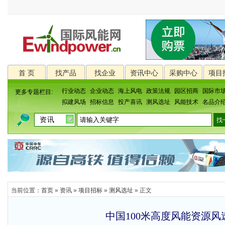
首 页
找产品
找企业
资讯中心
采购中心
项目
行业动态
企业动态
海上风电
政策法规
园区招商
国际市
更多专题栏目:
拟建风场
招标信息
投产喜讯
测风选址
风能技术
名品介
当前位置：
首页
»
资讯
»
项目招标
»
测风选址
» 正文
中国100米高度风能资源风