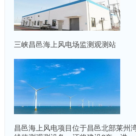
三峡昌邑海上风电场监测观测站
昌邑海上风电项目位于昌邑北部莱州湾