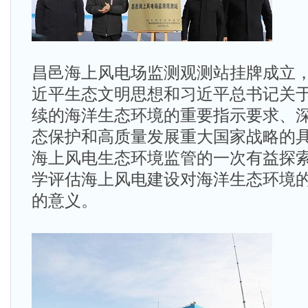
昌邑海上风电场监测观测站挂牌成立
近平生态文明思想和习近平总书记关
续的海洋生态环境的重要指示要求、
态保护和高质量发展重大国家战略的
海上风电生态环境监管的一次有益探
学评估海上风电建设对海洋生态环境
的意义。