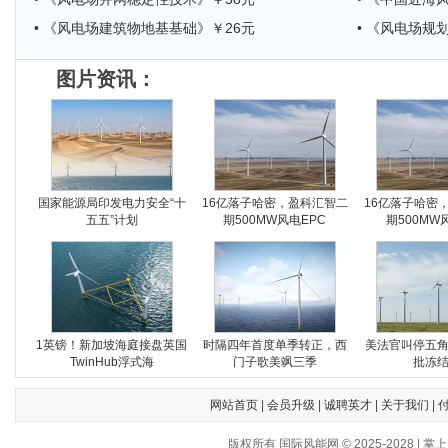
• 《风电场建筑物地基基础》￥26元
• 《风电场规
图片资讯：
国家能源局印发电力安全“十
16亿落子哈密，盈科汇智二
16亿落子哈密
五五”计划
期500MW风电EPC
期500MW
1英镑！新加坡海庭接盘英国
时隔四年首度单季转正，西
美法官叫停五
TwinHub浮式海
门子歌美飒三季
批冻
网站首页
|
会员升级
|
诚聘英才
|
关于我们
|
版权所有 国际风能网 © 2025-202