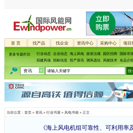
首 页
找产品
找企业
资讯中心
采购中心
项目
行业动态
企业动态
海上风电
政策法规
园区招商
国际市
更多专题栏目:
拟建风场
招标信息
投产喜讯
测风选址
风能技术
名品介
当前位置：
首页
»
资讯
»
行业书屋
»
风电书籍
» 正文
《海上风电机组可靠性、可利用率及