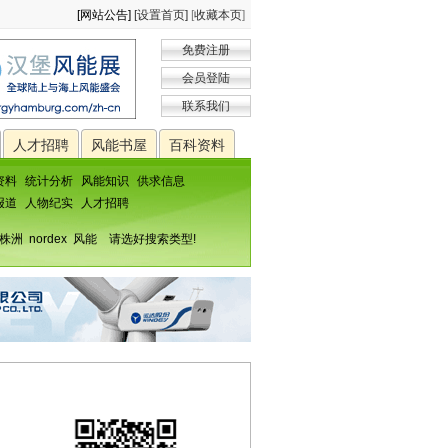
[网站公告]
[设置首页]
[
收藏本页
]
免费注册
会员登陆
联系我们
人才招聘
风能书屋
百科资料
资料
统计分析
风能知识
供求信息
报道
人物纪实
人才招聘
株洲
nordex
风能
请选好搜索类型!