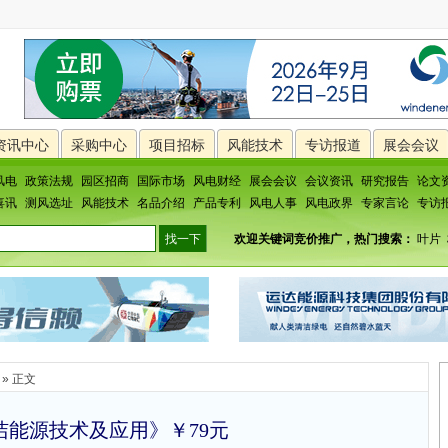
资讯中心
采购中心
项目招标
风能技术
专访报道
展会会议
风电
政策法规
园区招商
国际市场
风电财经
展会会议
会议资讯
研究报告
论文
喜讯
测风选址
风能技术
名品介绍
产品专利
风电人事
风电政界
专家言论
专访
欢迎关键词竞价推广，热门搜索：
叶片
» 正文
洁能源技术及应用》￥79元