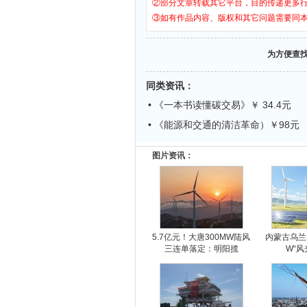
②部分文章转载其它平台，目的传递更多
③如有作品内容、版权和其它问题需要同
为方便查
同类资讯
：
• 《一本书读懂碳交易》￥ 34.4元
• 《能源和交通的清洁革命）￥98元
图片资讯：
5.7亿元！大唐300MW陆风
内蒙古乌兰
三连单落定：明阳揽
W“风