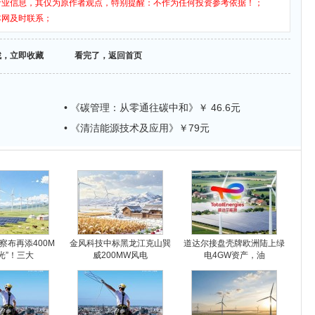
行业信息，其仅为原作者观点，特别提醒：不作为任何投资参考依据！；
本网及时联系；
找，立即收藏
看完了，返回首页
• 《碳管理：从零通往碳中和》￥ 46.6元
• 《清洁能源技术及应用》￥79元
察布再添400M
金风科技中标黑龙江克山巽
道达尔接盘壳牌欧洲陆上绿
光”！三大
威200MW风电
电4GW资产，油