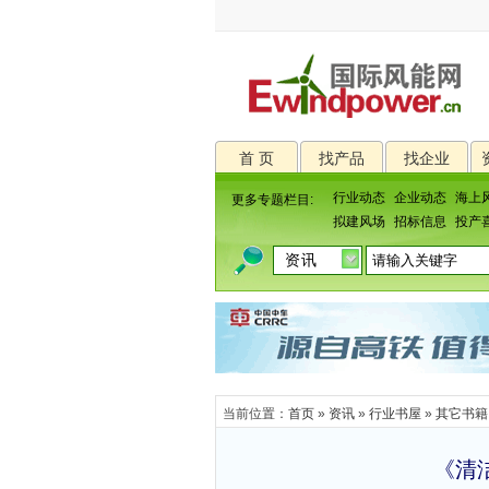
首 页
找产品
找企业
行业动态
企业动态
海上
更多专题栏目:
拟建风场
招标信息
投产
当前位置：
首页
»
资讯
»
行业书屋
»
其它书籍
《清