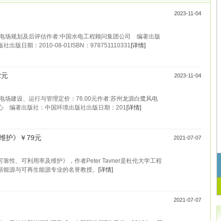
2023-11-04
风电场规划及后评估作者:中国水电工程顾问集团公司 编著出版
版日期：2010-08-01ISBN：978751110331
[详情]
2元
2023-11-04
电场建设、运行与管理定价：76.00元作者:苏州龙源白鹭风电
心 编著出版社：中国环境出版社出版日期：201
[详情]
维护》￥79元
2021-07-07
靠性、可利用率及维护》，作者Peter Tavner是杜伦大学工程
新能源与可再生能源专业的名誉教授。
[详情]
2021-07-07