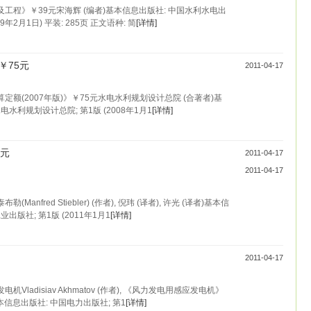
工程》￥39元宋海辉 (编者)基本信息出版社: 中国水利水电出
09年2月1日) 平装: 285页 正文语种: 简
[详情]
￥75元
2011-04-17
定额(2007年版)》￥75元水电水利规划设计总院 (合著者)基
电水利规划设计总院; 第1版 (2008年1月1
[详情]
0元
2011-04-17
2011-04-17
Manfred Stiebler) (作者), 倪玮 (译者), 许光 (译者)基本信
出版社; 第1版 (2011年1月1
[详情]
2011-04-17
Vladisiav Akhmatov (作者), 《风力发电用感应发电机》
本信息出版社: 中国电力出版社; 第1
[详情]