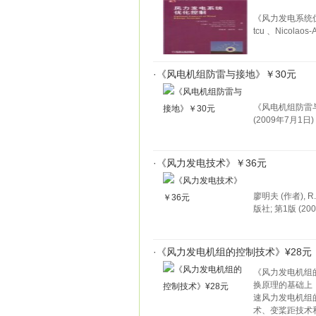
《风力发电系统优化控制
tcu 、Nicolaos-
·
《风电机组防雷与接地》￥30元
《风电机组防雷与
(2009年7月1日
·
《风力发电技术》￥36元
廖明夫 (作者), R
版社; 第1版 (20
·
《风力发电机组的控制技术》¥28元
《风力发电机组的
换原理的基础上
速风力发电机组
术、变桨距技术