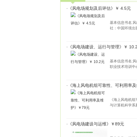
·
《风电场规划及后评估》￥ 4.5元
基本信息书名:
社：中国环境出版社出
·
《风电场建设、运行与管理》￥ 10.
基本信息书名:风
职业技术培训中
·
《海上风电机组可靠性、可利用率及
《海上风电机组可
与计算机科学系
·
《风电场建设与运维》￥89元