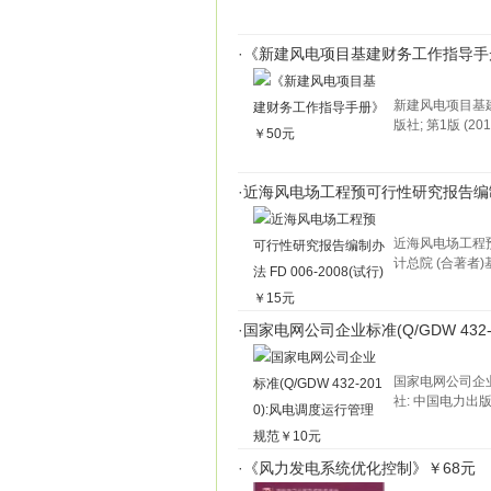
·
《新建风电项目基建财务工作指导手册
新建风电项目基
版社; 第1版 (20
·
近海风电场工程预可行性研究报告编制办法 
近海风电场工程预
计总院 (合著者
·
国家电网公司企业标准(Q/GDW 432
国家电网公司企业标
社: 中国电力出版社;
·
《风力发电系统优化控制》￥68元