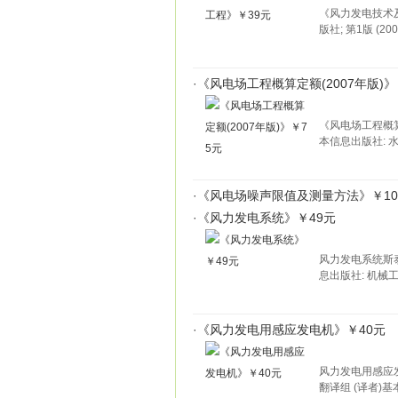
《风力发电技术及
版社; 第1版 (20
·
《风电场工程概算定额(2007年版)》
《风电场工程概算
本信息出版社: 水
·
《风电场噪声限值及测量方法》￥1
·
《风力发电系统》￥49元
风力发电系统斯泰布勒(
息出版社: 机械工业
·
《风力发电用感应发电机》￥40元
风力发电用感应发电机
翻译组 (译者)基