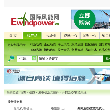
首 页
找产品
找企业
资讯中心
采购中心
项目
行业动态
企业动态
海上风电
政策法规
园区招商
国际市
更多专题栏目:
拟建风场
招标信息
投产喜讯
测风选址
风能技术
名品介
当前位置:
首页
»
供应
»
发电机及元器件
»
并网及交/直流电抗
按行业浏览
发电机/电机
电阻器
并网及交/直流电抗
(27)
(10)
(1)