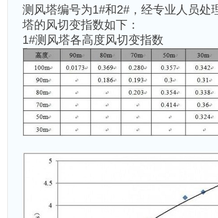
测风塔编号为1#和2#，经专业人员
塔的风切变指数如下：
1#测风塔各高度风切变指数