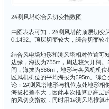
2#测风塔综合风切变指数图
由图表表可知，2#测风塔的顶层切变为0
0.1492。顶层切变较大，综合切变较
结合风电场地形和测风塔相对位置可知
边缘，海拔为755m，周边较为开阔。
间，海拔为686m，地形与各风机机
区风机机位的平均海拔为695m。综
论：2#测风塔地形与机位点处地形相
海拔相差不大，因此本次推算更高层的
的风切变指数，同时用1#测风塔推算