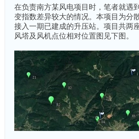
在负责南方某风电项目时，笔者就遇
变指数差异较大的情况。本项目为分
接入一期已建成的升压站。项目共两
风塔及风机点位相对位置图见下图。