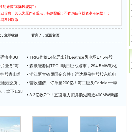
注明来源“国际风能网”；
行业信息，其仅为原作者观点，特别提醒：不作为任何投资参考依据！；
本网及时联系；
找，立即收藏
看完了，返回首页
加码海南3G
• TRIG作价14亿元出让Beatrice风电场17.5%股
叶片业务“海
• 森崴能源因TPC II项目巨亏退市，294.5MW彰化
资控股舟山普
• 浙江两大省属国企合并！运达股份控股股东机电
登陆港交所，
• 营收翻倍、订单超200亿！海工巨头Cadeler一季
，拿下1.38
• 3.3亿收7个！五凌电力拟并购湖南近400MW新能