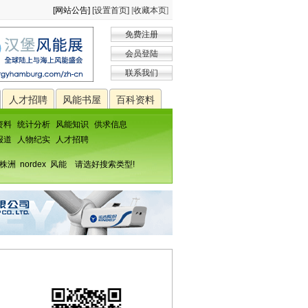
[网站公告]
[设置首页]
[
收藏本页
]
免费注册
会员登陆
联系我们
人才招聘
风能书屋
百科资料
资料
统计分析
风能知识
供求信息
报道
人物纪实
人才招聘
株洲
nordex
风能
请选好搜索类型!