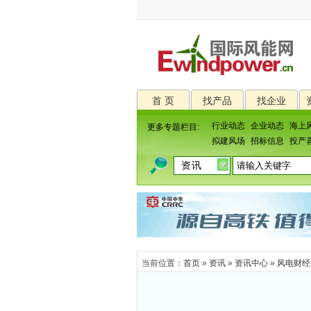
首 页
找产品
找企业
行业动态
企业动态
海上
更多专题栏目:
拟建风场
招标信息
投产
当前位置：
首页
»
资讯
»
资讯中心
»
风电财经