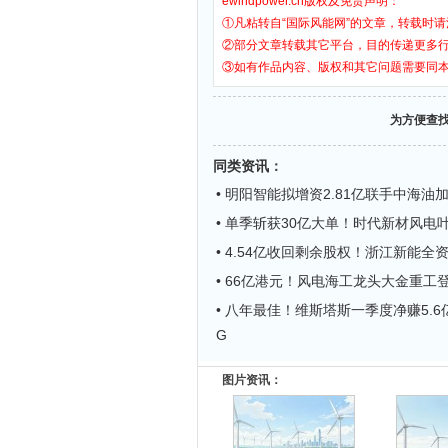
ewindpower.cn版权及免责声明：
①凡粘转自“国际风能网”的文章，转载时请
②部分文章转载其它平台，目的传递更多
③如有作品内容、版权和其它问题需要同
为方便查
同类资讯
：
• 明阳智能拟增资2.81亿联手中海油
• 单季斩获30亿大单！时代新材风电
• 4.54亿收回剩余股权！浙江新能全
• 66亿港元！风电海工龙头大金重工
• 八年最佳！维斯塔斯一季度净赚5.6亿
G
图片资讯：