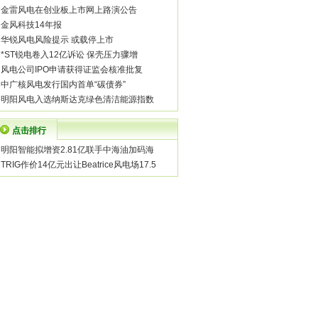
·
金雷风电在创业板上市网上路演公告
·
金风科技14年报
·
华锐风电风险提示 或载停上市
·
*ST锐电卷入12亿诉讼 保壳压力骤增
·
风电公司IPO申请获得证监会核准批复
·
中广核风电发行国内首单“碳债券”
·
明阳风电入选纳斯达克绿色清洁能源指数
点击排行
·
明阳智能拟增资2.81亿联手中海油加码海
·
TRIG作价14亿元出让Beatrice风电场17.5