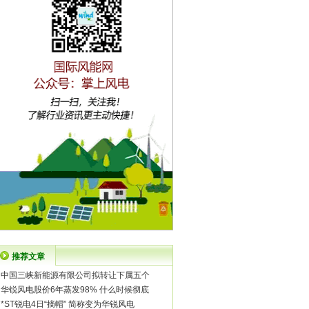
推荐文章
·
中国三峡新能源有限公司拟转让下属五个
·
华锐风电股价6年蒸发98% 什么时候彻底
·
*ST锐电4日“摘帽” 简称变为华锐风电