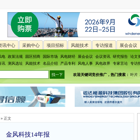
资讯中心
采购中心
项目招标
风能技术
专访报道
展会会议
风电
政策法规
园区招商
国际市场
风电财经
展会会议
会议资讯
研究报告
论文
喜讯
测风选址
风能技术
名品介绍
产品专利
风电人事
风电政界
专家言论
专访
欢迎关键词竞价推广，热门搜索：
叶片
» 正文
金风科技14年报