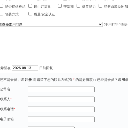
能否提供样品
最小订货量
交货期
供货能力
销售条款及附加
包装方式
质量/安全认证
(不用打字 “快
我希望在
日前回复
还不是会员，请
注册
或 请留下您的联系方式(有
*
的是必填项)：已经是会员？请
登
公司名
联系人
*
联系电话
*
电子邮箱