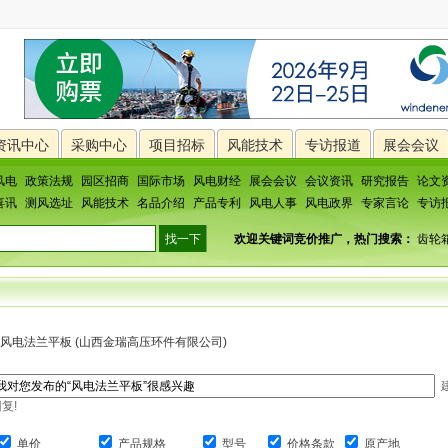
资讯中心
采购中心
项目招标
风能技术
专访报道
展会会议
风电
政策法规
园区招商
国际市场
风电财经
展会会议
会议资讯
研究报告
论文
喜讯
测风选址
风能技术
名品介绍
产品专利
风电人事
风电政界
专家言论
专访
欢迎关键词竞价推广，热门搜索：
齿轮
风电法兰平板
(山西金瑞高压环件有限公司)
复!
单价
产品规格
型号
价格条款
原产地