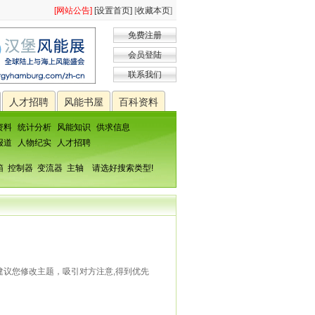
[网站公告]
[设置首页]
[
收藏本页
]
免费注册
会员登陆
联系我们
人才招聘
风能书屋
百科资料
资料
统计分析
风能知识
供求信息
报道
人物纪实
人才招聘
箱
控制器
变流器
主轴
请选好搜索类型!
建议您修改主题，吸引对方注意,得到优先