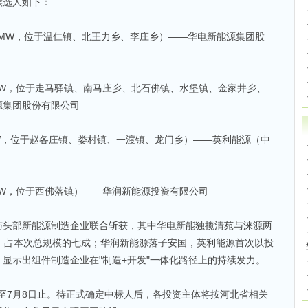
候选人如下：
.75MW，位于温仁镇、北王力乡、李庄乡）——华电新能源集团股
5MW，位于走马驿镇、南马庄乡、北石佛镇、水堡镇、金家井乡、
源集团股份有限公司
4MW，位于赵各庄镇、娄村镇、一渡镇、龙门乡）——英利能源（中
0MW，位于西佛落镇）——华润新能源投资有限公司
与头部新能源制造企业联合斩获，其中华电新能独揽清苑与涞源两
千瓦，占本次总规模的七成；华润新能源落子安国，英利能源首次以投
显示出组件制造企业在"制造+开发"一体化路径上的持续发力。
日起至7月8日止。待正式确定中标人后，各投资主体将按河北省相关