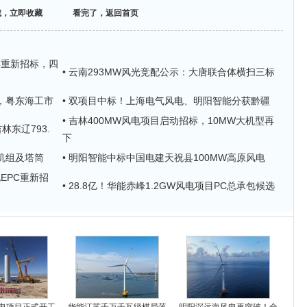
找，立即收藏
看完了，返回首页
PC重新招标，四
• 云南293MW风光竞配公示：大唐联合体横扫三标
标，粤东海工市
• 双项目中标！上海电气风电、明阳智能分获黔疆
• 吉林400MW风电项目启动招标，10MW大机型再
林东辽793.
下
动机组及塔筒
• 明阳智能中标中国电建天祝县100MW高原风电
电EPC重新招
• 28.8亿！华能赤峰1.2GW风电项目PC总承包候选