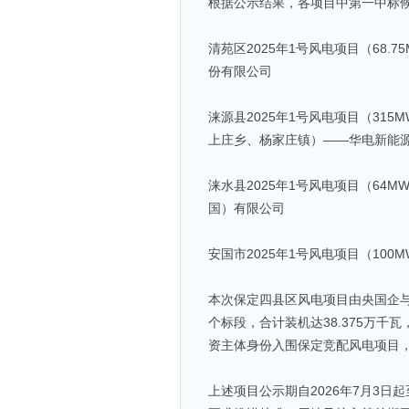
根据公示结果，各项目中第一中标
清苑区2025年1号风电项目（68
份有限公司
涞源县2025年1号风电项目（31
上庄乡、杨家庄镇）——华电新能
涞水县2025年1号风电项目（6
国）有限公司
安国市2025年1号风电项目（10
本次保定四县区风电项目由央国企
个标段，合计装机达38.375万
资主体身份入围保定竞配风电项目，
上述项目公示期自2026年7月3