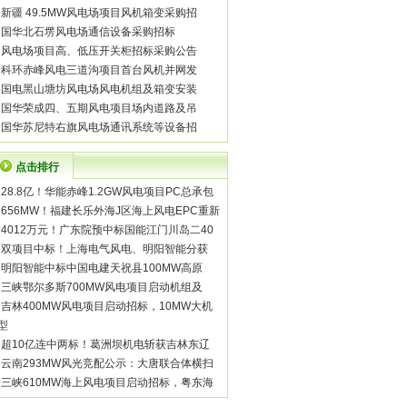
·
新疆 49.5MW风电场项目风机箱变采购招
·
国华北石塄风电场通信设备采购招标
·
风电场项目高、低压开关柜招标采购公告
·
科环赤峰风电三道沟项目首台风机并网发
·
国电黑山塘坊风电场风电机组及箱变安装
·
国华荣成四、五期风电项目场内道路及吊
·
国华苏尼特右旗风电场通讯系统等设备招
点击排行
·
28.8亿！华能赤峰1.2GW风电项目PC总承包
·
656MW！福建长乐外海J区海上风电EPC重新
·
4012万元！广东院预中标国能江门川岛二40
·
双项目中标！上海电气风电、明阳智能分获
·
明阳智能中标中国电建天祝县100MW高原
·
三峡鄂尔多斯700MW风电项目启动机组及
·
吉林400MW风电项目启动招标，10MW大机
型
·
超10亿连中两标！葛洲坝机电斩获吉林东辽
·
云南293MW风光竞配公示：大唐联合体横扫
·
三峡610MW海上风电项目启动招标，粤东海