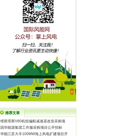
推荐文章
·
维斯塔斯V80机组偏航减速器改造采购项
·
国华能源集团工作服采购项目公开招标
·
华能江苏大丰100MW海上风电扩建项目开