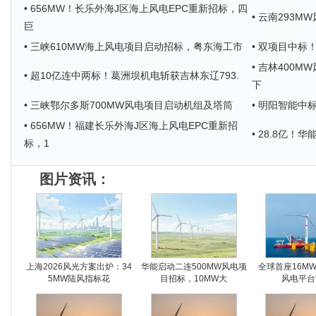
• 656MW！长乐外海J区海上风电EPC重新招标，四
• 云南293
巨
• 三峡610MW海上风电项目启动招标，粤东海工市
• 双项目中
• 吉林400
• 超10亿连中两标！葛洲坝机电斩获吉林东辽793.
下
• 三峡鄂尔多斯700MW风电项目启动机组及塔筒
• 明阳智能中
• 656MW！福建长乐外海J区海上风电EPC重新招
• 28.8亿！
标，1
图片资讯：
上海2026风光方案出炉：34
华能启动二连500MW风电项
全球首座16M
5MW陆风指标花
目招标，10MW大
风电平台