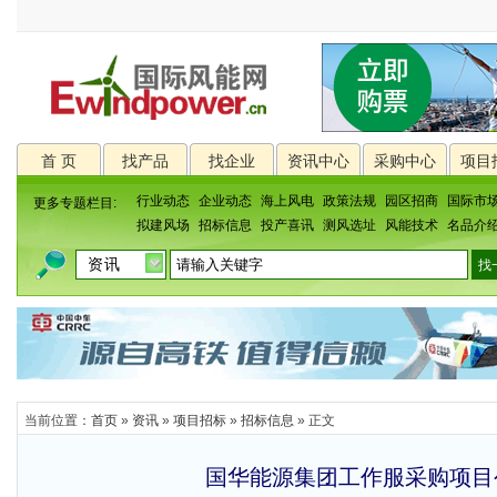
首 页
找产品
找企业
资讯中心
采购中心
项目
行业动态
企业动态
海上风电
政策法规
园区招商
国际市
更多专题栏目:
拟建风场
招标信息
投产喜讯
测风选址
风能技术
名品介
当前位置：
首页
»
资讯
»
项目招标
»
招标信息
» 正文
国华能源集团工作服采购项目