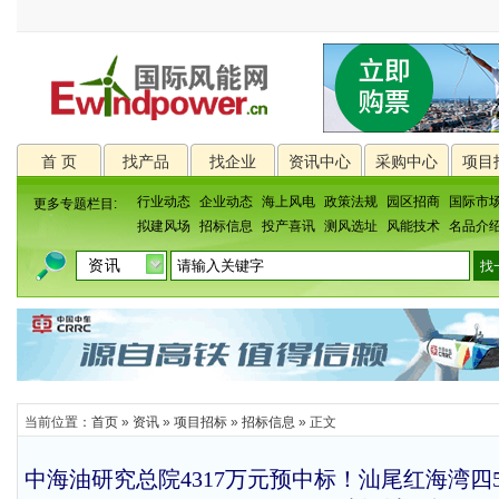
首 页
找产品
找企业
资讯中心
采购中心
项目
行业动态
企业动态
海上风电
政策法规
园区招商
国际市
更多专题栏目:
拟建风场
招标信息
投产喜讯
测风选址
风能技术
名品介
当前位置：
首页
»
资讯
»
项目招标
»
招标信息
» 正文
中海油研究总院4317万元预中标！汕尾红海湾四