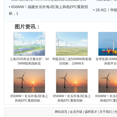
• 656MW！福建长乐外海J区海上风电EPC重新招
• 28.8亿！
标，1
图片资讯：
上海2026风光方案出炉：34
华能启动二连500MW风电项
全球首座16M
5MW陆风指标花
目招标，10MW大
风电平台
656MW！长乐外海J区海上
656MW！长乐外海J区海上
656MW！长乐
风电EPC重新招标，
风电EPC重新招标，
风电EPC重
网站首页
|
会员升级
|
诚聘英才
|
关于我们
|