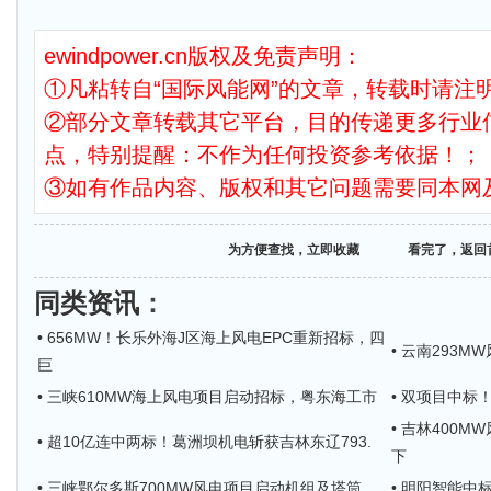
ewindpower.cn版权及免责声明：
①凡粘转自“国际风能网”的文章，转载时请注明
②部分文章转载其它平台，目的传递更多行业
点，特别提醒：不作为任何投资参考依据！；
③如有作品内容、版权和其它问题需要同本网
为方便查找，立即收藏
看完了，返回
同类资讯
：
• 656MW！长乐外海J区海上风电EPC重新招标，四
• 云南293
巨
• 三峡610MW海上风电项目启动招标，粤东海工市
• 双项目中
• 吉林400
• 超10亿连中两标！葛洲坝机电斩获吉林东辽793.
下
• 三峡鄂尔多斯700MW风电项目启动机组及塔筒
• 明阳智能中