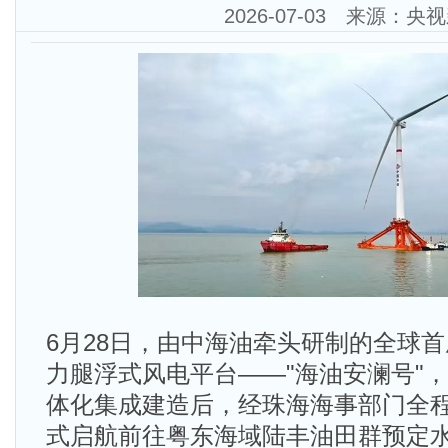
2026-07-03 来源：央
6月28日，由中海油牵头研制的全球
力腿浮式风电平台——"海油安澜号"
体化集成建造后，经珠海海事部门全
式启航前往粤东海域陆丰油田群预定