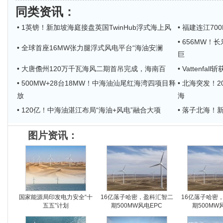
同类资讯
：
• 1英镑！新加坡海庭接盘英国TwinHub浮式海上风
• 福建连江7
• 656MW
• 全球首座16MW张力腿浮式风电平台“海油安澜
巨
• 大唐儋州120万千瓦海风二期首吊完成，海南百
• Vattenf
• 500MW+28台18MW！中海油汕尾红海湾四项目释
• 北海突发！
放
海
• 120亿！中海油湛江布局“海油+风电”融合大项
• 落子北海
图片资讯：
国家能源局印发电力安全“十
16亿落子哈密，盈科汇智二
16亿落子哈密
五五”计划
期500MW风电EPC
期500MW