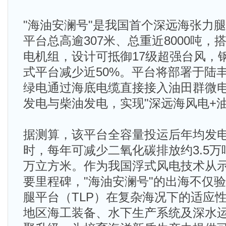
"海油安澜号"是我国首个深远海张力
平台总高逾307米、总重近8000吨，
电机组，设计可抵御17级超强台风，
式平台减少近50%。平台将部署于陆
绿电通过海底电缆直接接入油田群微
发电与柴油发电，实现"深远海风电+
据测算，该平台全容量投运后年均发电
时，每年可减少二氧化碳排放约3.5万
万立方米。作为我国浮式风电技术从
要里程碑，"海油安澜号"的出海不仅
腿平台（TLP）在复杂海况下的适应
地区海工装备、水下生产系统及深水