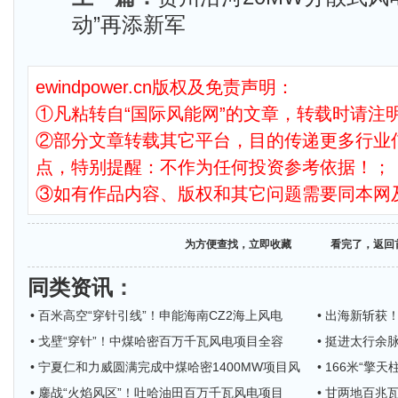
动”再添新军
ewindpower.cn版权及免责声明：
①凡粘转自“国际风能网”的文章，转载时请注明
②部分文章转载其它平台，目的传递更多行业
点，特别提醒：不作为任何投资参考依据！；
③如有作品内容、版权和其它问题需要同本网
为方便查找，立即收藏
看完了，返回
同类资讯
：
• 百米高空“穿针引线”！申能海南CZ2海上风电
• 出海新斩
• 戈壁“穿针”！中煤哈密百万千瓦风电项目全容
• 挺进太行
• 宁夏仁和力威圆满完成中煤哈密1400MW项目风
• 166米“擎
• 鏖战“火焰风区”！吐哈油田百万千瓦风电项目
• 甘两地百