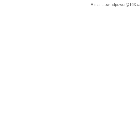
E-mailL:ewindpower@163