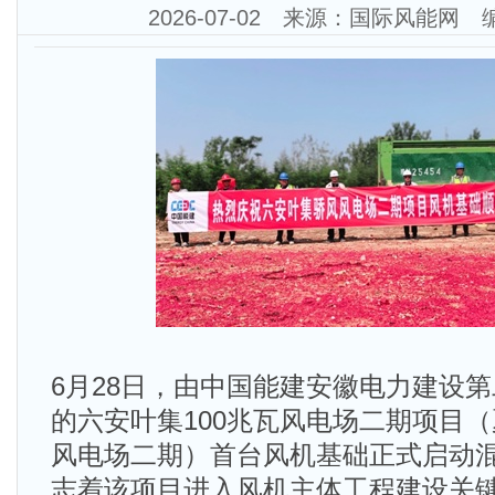
2026-07-02 来源：国际风能网
6月28日，由中国能建安徽电力建设
的六安叶集100兆瓦风电场二期项目
风电场二期）首台风机基础正式启动
志着该项目进入风机主体工程建设关