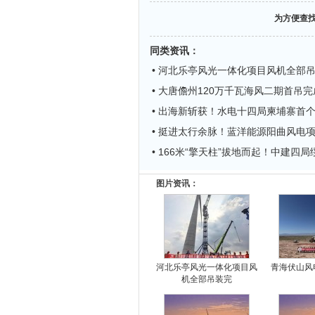
为方便查
同类资讯
：
• 河北乐亭风光一体化项目风机全部
• 大唐儋州120万千瓦海风二期首吊
• 出海新斩获！水电十四局柬埔寨首
• 挺进太行余脉！蓝洋能源阳曲风电
• 166米“擎天柱”拔地而起！中建四局
图片资讯：
河北乐亭风光一体化项目风
青海伏山风
机全部吊装完