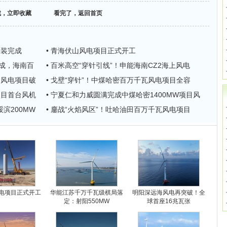
找，立即收藏
看完了，返回首页
吊装完成
• 青海伏山风电项目正式开工
完成，海南百
• 百米高空“穿针引线”！申能海南CZ2海上风电
个风电项目破
• 戈壁“穿针”！中煤哈密百万千瓦风电项目全容
项目首台风机
• 宁夏仁和力威圆满完成中煤哈密1400MW项目风
绥滨200MW
• 鏖战“火焰风区”！吐哈油田百万千瓦风电项目
电项目正式开工
华能江苏千万千瓦级棋局落
明阳深远海风电再突破！全
定：射阳550MW
球首座16兆瓦张