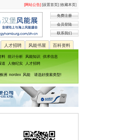
[网站公告]
[设置首页]
[
收藏本页
]
免费注册
会员登陆
联系我们
人才招聘
风能书屋
百科资料
资料
统计分析
风能知识
供求信息
报道
人物纪实
人才招聘
株洲
nordex
风能
请选好搜索类型!