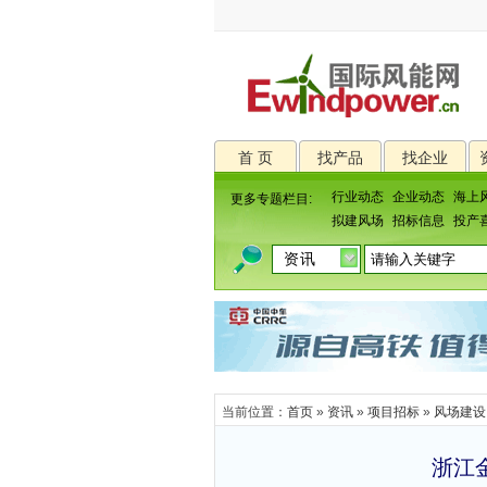
首 页
找产品
找企业
行业动态
企业动态
海上
更多专题栏目:
拟建风场
招标信息
投产
当前位置：
首页
»
资讯
»
项目招标
»
风场建设
浙江