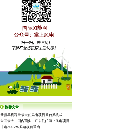
推荐文章
·
新疆单机容量最大的风电项目首台风机成
·
全国最大！国内顶尖！广东勒门海上风电项目
·
甘肃200MW风电项目重启