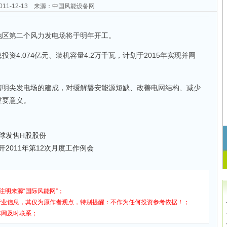
2011-12-13 来源：中国风能设备网
地区第二个风力发电场将于明年开工。
资4.074亿元、装机容量4.2万千瓦，计划于2015年实现并网
清明尖发电场的建成，对缓解磐安能源短缺、改善电网结构、减少
重要意义。
球发售H股股份
2011年第12次月度工作例会
注明来源“国际风能网”；
行业信息，其仅为原作者观点，特别提醒：不作为任何投资参考依据！；
本网及时联系；