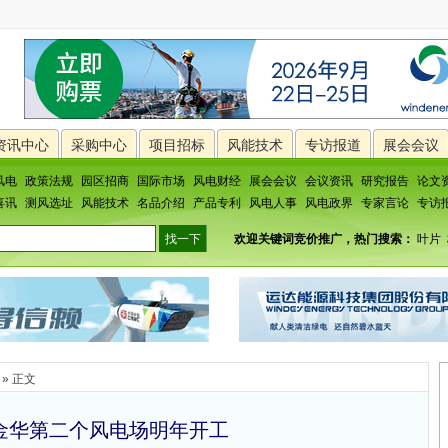
资讯中心
采购中心
项目招标
风能技术
专访报道
展会会议
风电
政策法规
园区招商
国际市场
风电财经
展会会议
会议资讯
研究报告
论文
喜讯
测风选址
风能技术
名品介绍
产品专利
风电人事
风电政界
专家言论
专访
欢迎关键词竞价推广，热门搜索：
叶片
» 正文
金华第二个风电场明年开工