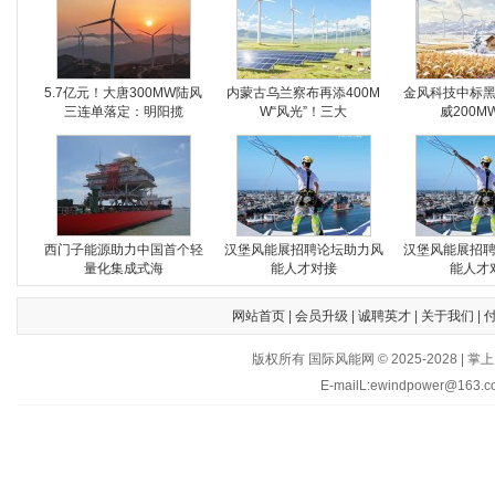
5.7亿元！大唐300MW陆风
内蒙古乌兰察布再添400M
金风科技中标
三连单落定：明阳揽
W“风光”！三大
威200M
西门子能源助力中国首个轻
汉堡风能展招聘论坛助力风
汉堡风能展招
量化集成式海
能人才对接
能人才
网站首页
|
会员升级
|
诚聘英才
|
关于我们
|
版权所有 国际风能网 © 2025-202
E-mailL:ewindpower@163