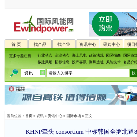
首 页
找产品
找企业
资讯中心
采购中心
项目
行业动态
企业动态
海上风电
政策法规
园区招商
国际市
更多专题栏目:
拟建风场
招标信息
投产喜讯
测风选址
风能技术
名品介
当前位置：
首页
»
资讯
»
资讯中心
»
国际市场
» 正文
KHNP牵头 consortium 中标韩国全罗