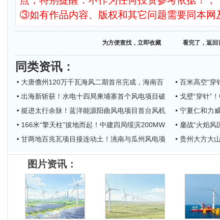
点，特别提醒：不作为任何投资参考依据！；
③如有作品内容、版权和其它问题需要同本网
为方便查找，立即收藏
看完了，返回
同类资讯
：
• 大唐儋州120万千瓦海风二期首吊完成，海南百
• 百米高空“
• 出海新斩获！水电十四局柬埔寨首个风电项目破
• 戈壁“穿针
• 挺进太行余脉！蓝洋能源阳曲风电项目首台风机
• 宁夏仁和力
• 166米“擎天柱”拔地而起！中建四局绥滨200MW
• 鏖战“火焰
• 甘两地百兆瓦项目接连动土！洮南与瓜州风电项
• 贵州大方
图片资讯：