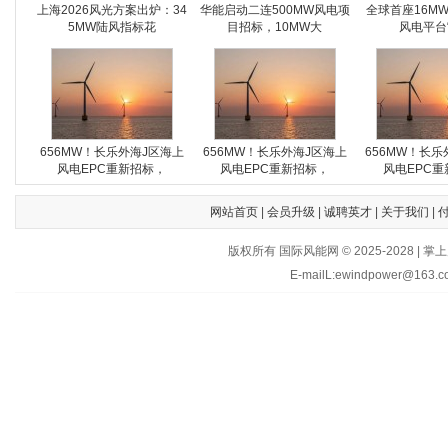
上海2026风光方案出炉：34
华能启动二连500MW风电项
全球首座16M
5MW陆风指标花
目招标，10MW大
风电平台
656MW！长乐外海J区海上
656MW！长乐外海J区海上
656MW！长乐
风电EPC重新招标，
风电EPC重新招标，
风电EPC重
网站首页
|
会员升级
|
诚聘英才
|
关于我们
|
版权所有 国际风能网 © 2025-202
E-mailL:ewindpower@163