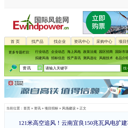
首 页
找产品
找企业
资讯中心
采购中心
项目
行业动态
企业动态
海上风电
政策法规
园区招商
国际市
更多专题栏目:
拟建风场
招标信息
投产喜讯
测风选址
风能技术
名品介
当前位置：
首页
»
资讯
»
项目招标
»
风场建设
» 正文
121米高空追风！云南宜良150兆瓦风电扩