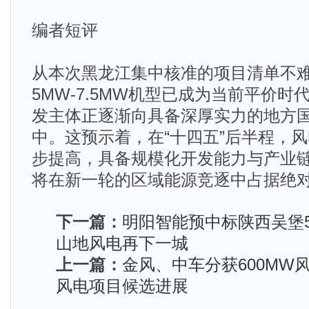
编者短评
从本次黑龙江集中核准的项目清单不难
5MW-7.5MW机型已成为当前平价时
发主体正逐渐向具备深厚实力的地方
中。这预示着，在“十四五”后半程，
步提高，具备规模化开发能力与产业
将在新一轮的区域能源竞逐中占据绝
下一篇：
明阳智能预中标陕西吴堡
山地风电再下一城
上一篇：
金风、中车分获600MW
风电项目候选进展