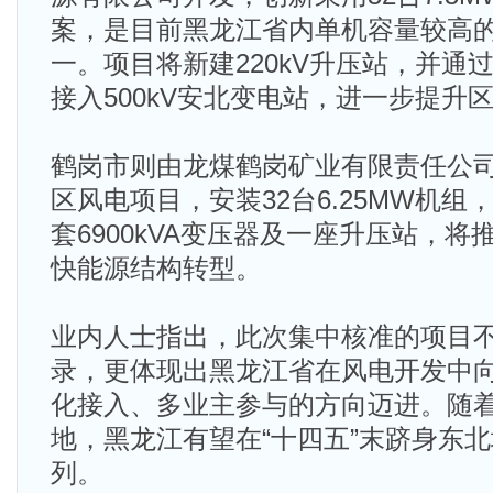
案，是目前黑龙江省内单机容量较高
一。项目将新建220kV升压站，并通过
接入500kV安北变电站，进一步提升
鹤岗市则由龙煤鹤岗矿业有限责任公司
区风电项目，安装32台6.25MW机组
套6900kVA变压器及一座升压站，
快能源结构转型。
业内人士指出，此次集中核准的项目
录，更体现出黑龙江省在风电开发中
化接入、多业主参与的方向迈进。随着
地，黑龙江有望在“十四五”末跻身东
列。