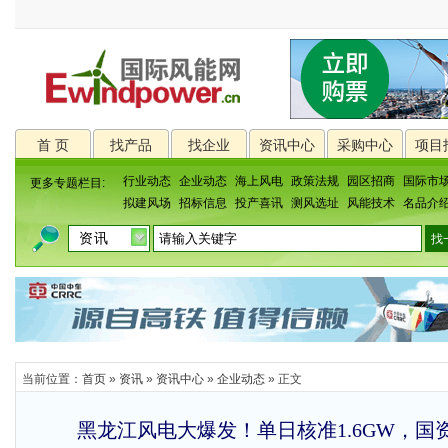
首 页
找产品
找企业
资讯中心
采购中心
项目
行业动态
企业动态
海上风电
政策法规
园区招商
国际市
更多专题栏目:
拟建风场
招标信息
投产喜讯
测风选址
风能技术
名品介
当前位置：
首页
»
资讯
»
资讯中心
»
企业动态
» 正文
黑龙江风电大爆发！单日核准1.6GW，国