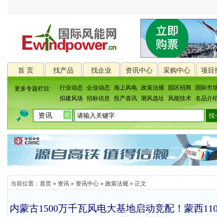
首 页
找产品
找企业
资讯中心
采购中心
项目
行业动态
企业动态
海上风电
政策法规
园区招商
国际市
更多专题栏目:
拟建风场
招标信息
投产喜讯
测风选址
风能技术
名品介
当前位置：
首页
»
资讯
»
资讯中心
»
政策法规
» 正文
内蒙古1500万千瓦风电大基地启动竞配！蒙西11