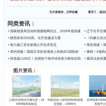
为方便查找，立即收藏
看完了，返回
同类资讯
：
• 国家能源局启动村镇微能网试点，2028年底前建
• 辽宁出手
• 陕西发布2026风、光开发建设方案
• 《内蒙古
• 电力施工安全新规公开征求意见
• 零的突破！
• 零的突破！我国主导的首项海上风电IEC国际标
• 重磅！6项
• 投资超1100亿！全国首个海洋绿色算力枢纽在阳
• 最高法发布
图片资讯：
上海2026风光方案出炉：34
华能启动二连500MW风电项
全球首座16M
5MW陆风指标花
目招标，10MW大
风电平台