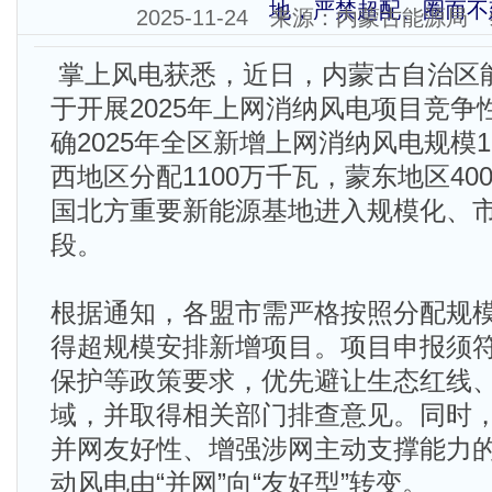
地，严禁超配、圈而不
2025-11-24 来源：内蒙古能源
掌上风电获悉，近日，内蒙古自治区
于开展2025年上网消纳风电项目竞
确2025年全区新增上网消纳风电规模1
西地区分配1100万千瓦，蒙东地区4
国北方重要新能源基地进入规模化、
段。
根据通知，各盟市需严格按照分配规
得超规模安排新增项目。项目申报须
保护等政策要求，优先避让生态红线
域，并取得相关部门排查意见。同时
并网友好性、增强涉网主动支撑能力
动风电由“并网”向“友好型”转变。