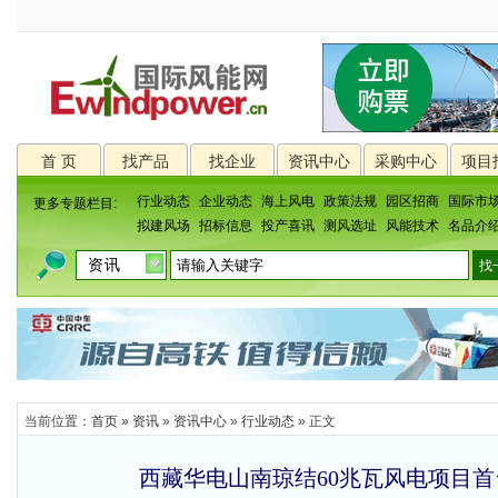
首 页
找产品
找企业
资讯中心
采购中心
项目
行业动态
企业动态
海上风电
政策法规
园区招商
国际市
更多专题栏目:
拟建风场
招标信息
投产喜讯
测风选址
风能技术
名品介
当前位置：
首页
»
资讯
»
资讯中心
»
行业动态
» 正文
西藏华电山南琼结60兆瓦风电项目