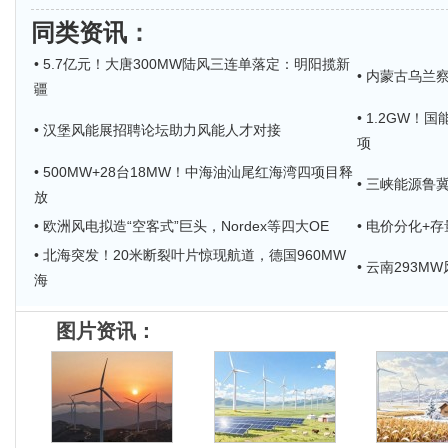
同类资讯
：
• 5.7亿元！大唐300MW陆风三连单落定：明阳揽新
• 内蒙古乌兰
疆
• 1.2GW！
• 汉堡风能展招聘论坛助力风能人才对接
项
• 500MW+28台18MW！中海油汕尾红海湾四项目释
• 三峡能源鲁
放
• 欧洲风电拟造“空客式”巨头，Nordex等四大OE
• 电价分化+
• 北海突发！20米断裂叶片惊现航道，德国960MW
• 云南293
海
图片资讯：