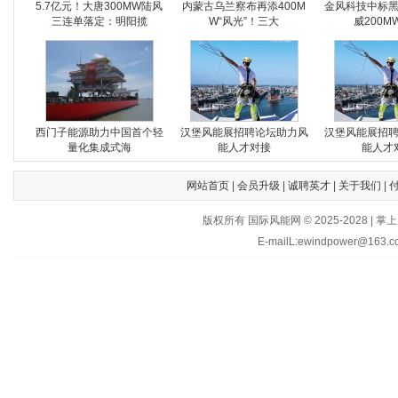
5.7亿元！大唐300MW陆风
内蒙古乌兰察布再添400M
金风科技中标
三连单落定：明阳揽
W“风光”！三大
威200M
西门子能源助力中国首个轻
汉堡风能展招聘论坛助力风
汉堡风能展招
量化集成式海
能人才对接
能人才
网站首页
|
会员升级
|
诚聘英才
|
关于我们
|
版权所有 国际风能网 © 2025-202
E-mailL:ewindpower@163