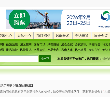
资讯中心
采购中心
项目招标
风能技术
专访报道
展会会议
风电
政策法规
园区招商
国际市场
风电财经
展会会议
会议资讯
研究报告
论文
喜讯
测风选址
风能技术
名品介绍
产品专利
风电人事
风电政界
专家言论
专访
欢迎关键词竞价推广，热门搜索：
齿轮
忘记了密码？请
点这里找回
肃的商业信息有助于您获得别人的信任，结交潜在的商业伙伴，获取商业机会！
*
为