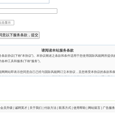
请阅读本站服务条款
条款协议(下称“本协议”)。本协议阐述之条款和条件适用于您使用国际风能网所提供的在企
各种工具和服务(下称“服务”)。
网网站即表示您同意自己已经与国际风能网订立本协议，且您将受本协议的条款和条件(
决定更改“条款”。如“条款”有任何变更，国际风能网将在其网站上刊载公告，通知予您
经修订的“条款”一经在国际风能网网站的公布后，立即自动生效。您应在第一次登录后
续使用“服务”；一旦您继续使用“服务”，则表示您已接受经修订的“条款”，当您与国
除另行明确声明外，任何使“服务”范围扩大或功能增强的新内容均受本协议约束。除
议，本协议不得另行作出修订。
|
会员升级
|
诚聘英才
|
关于我们
|
付款方法
|
联系方式
|
使用帮助
|
网站留言
|
广告服务
网站？