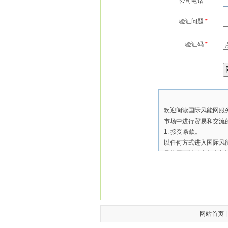
公司电话
*
验证问题
*
验证码
*
欢迎阅读国际风能网服务
市场中进行贸易和交流的
1. 接受条款。
以任何方式进入国际风能
风能网可随时自行全权
必须停止使用“服务”。
款”，并有权选择停止继
最新的服务协议为准。
层管理人员签订书面协
网站首页
2.谁可使用国际风能网