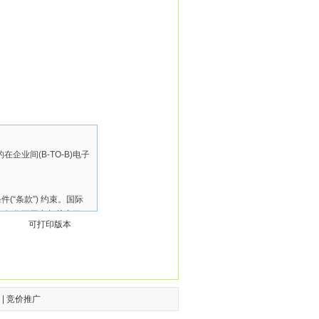
业间(B-TO-B)电子
“条款”) 约束。国际
。如您不同意相关变更，
可打印版本
仔细阅读修订后的“条
际风能网发生争议时，应以
非经国际风能网的授权高
|
竞价推广