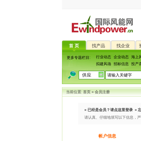
首 页
找产品
找企业
行业动态
企业动态
海上
更多专题栏目:
拟建风场
招标信息
投产
当前位置:
首页
»
会员注册
» 已经是会员？请
点这里登录
» 
请认真、仔细地填写以下信息，严
帐户信息