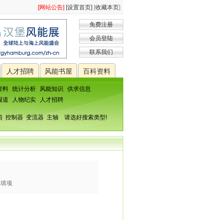
[网站公告]
[设置首页]
[
收藏本页
]
免费注册
会员登陆
联系我们
人才招聘
风能书屋
百科资料
资料
统计分析
风能知识
供求信息
报道
人物纪实
人才招聘
箱
控制器
变流器
主轴
请选好搜索类型!
必填项