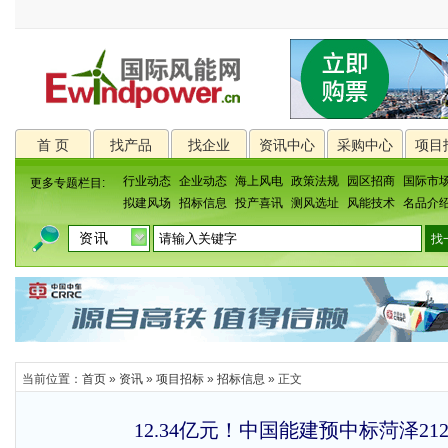
首 页
找产品
找企业
资讯中心
采购中心
项目
行业动态
企业动态
海上风电
政策法规
园区招商
国际市
更多专题栏目:
拟建风场
招标信息
投产喜讯
测风选址
风能技术
名品介
当前位置：
首页
»
资讯
»
项目招标
»
招标信息
» 正文
12.34亿元！中国能建预中标菏泽212