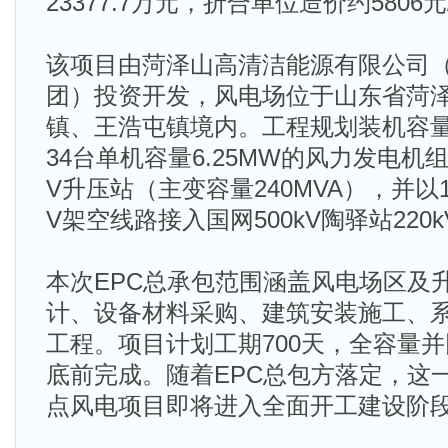
23377.7万元，折合单位造价约5806元
该项目由菏泽山高清洁能源有限公司
团）投资开发，风电场位于山东省菏
镇、王浩屯镇境内。工程规划装机容量2
34台单机容量6.25MW的风力发电机组
V升压站（主变容量240MVA），并以1回
V架空线路接入国网500kV陶驿站220
本次EPC总承包范围涵盖风电场区及
计、设备材料采购、建筑安装施工、
工程。项目计划工期700天，全容量并
底前完成。随着EPC总包方落定，这
点风电项目即将进入全面开工建设阶