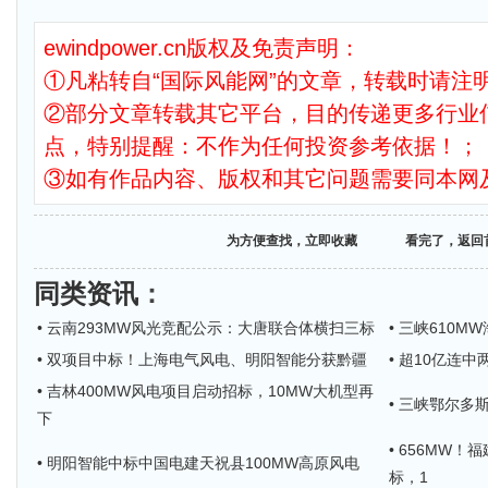
ewindpower.cn版权及免责声明：
①凡粘转自“国际风能网”的文章，转载时请注明
②部分文章转载其它平台，目的传递更多行业
点，特别提醒：不作为任何投资参考依据！；
③如有作品内容、版权和其它问题需要同本网
为方便查找，立即收藏
看完了，返回
同类资讯
：
• 云南293MW风光竞配公示：大唐联合体横扫三标
• 三峡610
• 双项目中标！上海电气风电、明阳智能分获黔疆
• 超10亿连
• 吉林400MW风电项目启动招标，10MW大机型再
• 三峡鄂尔多
下
• 656MW
• 明阳智能中标中国电建天祝县100MW高原风电
标，1