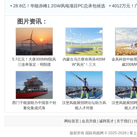
• 28.8亿！华能赤峰1.2GW风电项目PC总承包候选
• 4012万
图片资讯：
5.7亿元！大唐300MW陆风
内蒙古乌兰察布再添400M
金风科技中标
三连单落定：明阳揽
W“风光”！三大
威200M
西门子能源助力中国首个轻
汉堡风能展招聘论坛助力风
汉堡风能展招
量化集成式海
能人才对接
能人才
网站首页
|
会员升级
|
诚聘英才
|
关于我们
|
版权所有 国际风能网 © 2025-202